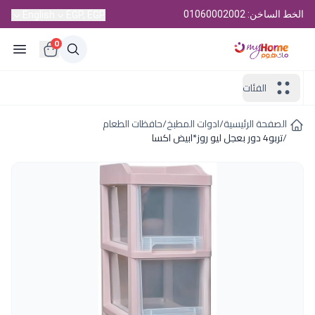
الخط الساخن: 01060002002
English
EGP, EGP
0
الفئات
الصفحة الرئيسية
/
ادوات المطبخ
/
حافظات الطعام
/
تربو4 دور بعجل ليو روز*ابيض اكسا