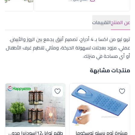
عن المنتج
التقييمات
تربو ليو من اكسا بـ 4 أدراج، تصميم أنيق يجمع بين الروز والأبيض.
عملي، مزود بعجلات لسهولة الحركة، ومثالي لتنظيم غرف الأطفال
أو أي مساحة في منزلك.
منتجات مشابهة
مبشرة ثوم برستو توسكوما
طقم توابل12اسودزبرا مدورباستاندهابى هوم