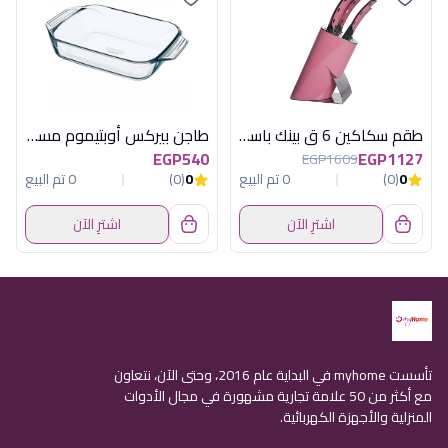
طقم سكاكين 6 ق بينك باستاند هابى هوم
طاجن بيركس أوبتيموم مستطيل بمقابض - 28 سم
EGP540
EGP1127
EGP1609
0
(0)
0 تم البيع
0
(0)
0 تم البيع
اشترِ الآن
اشترِ الآن
تأسست myhome في البداية عام 2016، وحتى الآن، نتعاون
مع أكثر من 50 علامة تجارية مشهورة في مجال الأدوات
المنزلية والأجهزة الكهربائية.