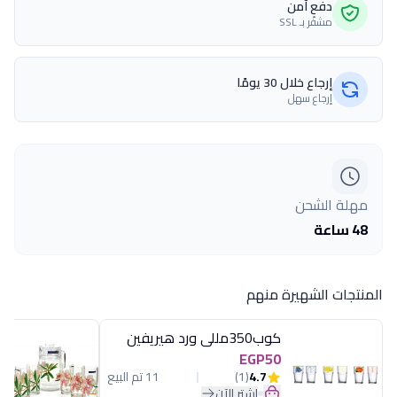
دفع آمن
مشفّر بـ SSL
إرجاع خلال 30 يومًا
إرجاع سهل
مهلة الشحن
48 ساعة
المنتجات الشهيرة منهم
كوب350مللى ورد هيريفين
EGP50
4.7
(1)
11 تم البيع
اشترِ الآن