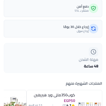
دفع آمن
مشفّر بـ SSL
إرجاع خلال 30 يومًا
إرجاع سهل
مهلة الشحن
48 ساعة
المنتجات الشهيرة منهم
كوب350مللى ورد هيريفين
EGP50
4.7
(1)
11 تم البيع