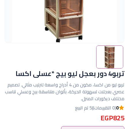
تربو4 دور بعجل ليو بيج *عسلى اكسا
تربو ليو من اكسا، مكون من 4 أدراج واسعة لترتيب مثالي. تصميم
عصري بعجلات لسهولة الحركة، بألوان متناسقة بيج وعسلي تناسب
مختلف ديكورات المنزل.
0
(0 التقييمات)
|
5 تم البيع
EGP825