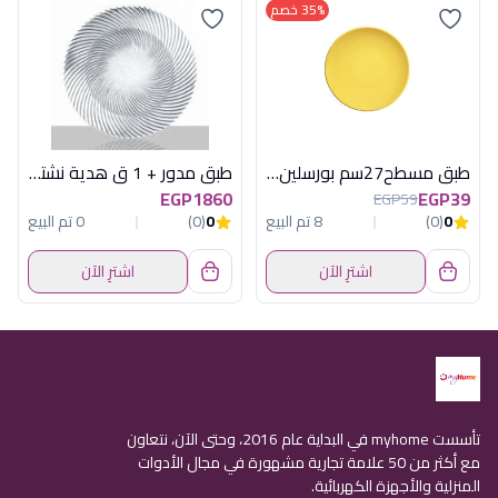
35% خصم
طبق مسطح27سم بورسلين هارليك اصفر كوتاهيا
طبق مدور + 1 ق هدية نشتمن
EGP1860
EGP39
EGP59
0
(0)
8 تم البيع
0
(0)
0 تم البيع
اشترِ الآن
اشترِ الآن
تأسست myhome في البداية عام 2016، وحتى الآن، نتعاون
مع أكثر من 50 علامة تجارية مشهورة في مجال الأدوات
المنزلية والأجهزة الكهربائية.