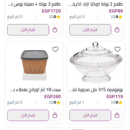
طقم 2 بولة اوكتا ازاد اكريلك سعودى
طقم 3 بولة + صينية بوس نوفا
EGP1720
EGP89
0
(0)
0 تم البيع
0
(0)
0 تم البيع
اشترِ الآن
اشترِ الآن
بونبونيرة 315 مل مدورة لاندا اكريلكسعودى
سبت 18 لتر اورانج بغطاء بني هيريفين
EGP260
EGP119
0
(0)
1 تم البيع
0
(0)
0 تم البيع
اشترِ الآن
اشترِ الآن