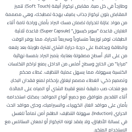
وطازجاً في كل صبة. مقابض تركواز أنيقة (Soft Touch): تتميز
المقابض بلون تركواز جذاب يضيف بهجة لمطبخك، وهي مصممة
من مواد عازلة للحرارة لضمان مسك البراد بأمان وراحة تامة أثناء
الغليان. قاعدة "سوبر كبسول" (Super Capsule): قاعدة ثلاثية
الطبقات توفر توزيعاً متساوياً وسريعاً للحرارة، مما يوفر الوقت
والطاقة ويحافظ على درجة حرارة الشاي لفترة طويلة بعد رفعه
من على النار. أسطح مصقولة بعناية: يتميز البراد بلمسة نهائية
"مرايا" من الخارج وسطح أملس من الداخل يمنع تراكم التكلسات
الكلسية بسهولة، مما يسهل عملية التنظيف. غطاء محكم
وتصميم ذكي: الغطاء مصمم ليغلق بإحكام لمنع فقدان البخار،
مع فتحات صب دقيقة تمنع تنقيط الشاي أو المياه على المائدة
أثناء التقديم. متوافق مع جميع أنواع المواقد: يمكنكِ استخدامه
بأمان على مواقد الغاز، الكهرباء، والسيراميك، وحتى مواقد الحث
الحراري (Induction). سهولة التنظيف: الطقم آمن تماماً للغسل
في غسالة الأطباق، ولا يفقد لونه التركواز أو لمعان الستانلس مع
الاستخدام المتكرر.