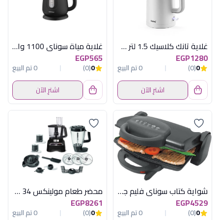
غلاية تانك كلاسيك 1.5 لتر 1500 وات رمادى
غلاية مياة سوناي 1100 وات -1.2 لتر-اسود Mar -2200
EGP565
EGP1280
0
(0)
0 تم البيع
0
(0)
0 تم البيع
اشترِ الآن
اشترِ الآن
شواية كتاب سوناى فليم جرانيت تركى اسود
محضر طعام مولينكس 34 وظيفة 1000 وات اسود
EGP8261
EGP4529
0
(0)
0 تم البيع
0
(0)
0 تم البيع