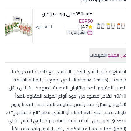
كوب350مللى ورد هيريفين
EGP50
4.7
(1)
11 تم البيع
اشترِ الآن
عن المنتج
التقييمات
استمتع بمذاق الشاي التركي التقليدي مع طقم غلاية كوركماز
ديميكس (Korkmaz Demiks)، الذي يجمع بين المتانة الفائقة
للصلب المقاوم للصدأ والألوان العصرية المبهجة. ستانلس ستيل
18/10 الفاخر: مصنوع من أجود أنواع الفولاذ المقاوم للصدأ
(الكروم والنيكل)، مما يضمن مقاومة تامة للصدأ، لمعاناً يدوم
طويلاً، وعدم تغيير طعم المياه أو الشاي. نظام "البراد المزدوج" (2
قطعة): يتكون من غلاية سفلية للمياه وبراد علوي لتلقيم الشاي
(الخمر)، مما يسمح لكِ بالتحكم في ثقل الشاي وتقديمه ساخناً