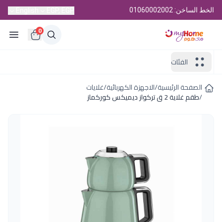
الخط الساخن: 01060002002
English
EGP, EGP
0
الفئات
الصفحة الرئيسية
/
الاجهزة الكهربائية
/
غلايات
/
طقم غلاية 2 ق تركواز ديميكس كوركماز