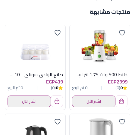
منتجات مشابهة
خلاط 500 وات 1.75 لتر ابيض براون
صانع الزبادي سوناي - 10 وات، 8 اكواب - MAR-1008
EGP439
EGP2999
0
(0)
0 تم البيع
0
(0)
0 تم البيع
اشترِ الآن
اشترِ الآن