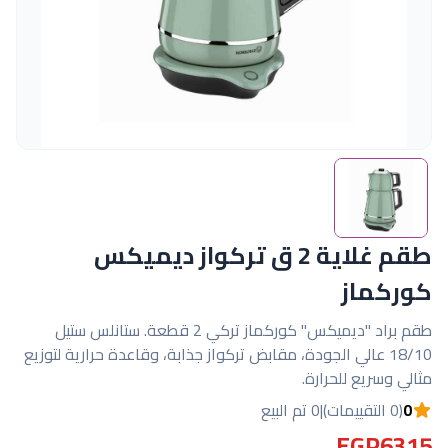
طقم غلاية 2 ق تركواز ديميكس
كوركماز
طقم براد "ديميكس" كوركماز تركي 2 قطعة. ستانلس ستيل
18/10 عالي الجودة، مقابض تركواز جذابة، وقاعدة حرارية لتوزيع
مثالي وسريع للحرارة.
0
(0 التقييمات)
|
0 تم البيع
EGP6315