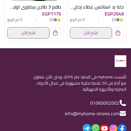
حلة يد استانلس غطاء زجاج 28
طقم 3 طاجن بيضاوى اوليف أكسفورد - كود 24012
EGP1175
EGP2649
0
(0)
0 تم البيع
0
(0)
0 تم البيع
اشترِ الآن
اشترِ الآن
تأسست myhome في البداية عام 2016، وحتى الآن، نتعاون
مع أكثر من 50 علامة تجارية مشهورة في مجال الأدوات
المنزلية والأجهزة الكهربائية.
01060002002
info@myhome-stores.com