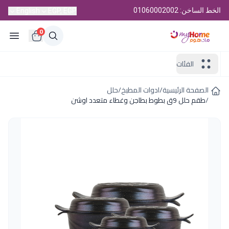
الخط الساخن: 01060002002
English
EGP, EGP
0
الفئات
الصفحة الرئيسية
/
ادوات المطبخ
/
حلل
/
طقم حلل 9ق بطوط بطاجن وغطاء متعدد اوشن