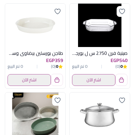
صينية فرن 2750 س ل بورجام باشابتشى
طاجن بورسلين بيضاوى وسط نيرو
EGP359
EGP540
0
(0)
0 تم البيع
0
(0)
0 تم البيع
اشترِ الآن
اشترِ الآن