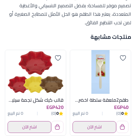
تصميم موفر للمساحة: بفضل التصميم الانسيابي والأغطية
المتعددة، يعتبر هذا الطقم هو الحل الأمثل للمطابخ الصغيرة أو
لمن تحب التنظيم الفائق.
منتجات مشابهة
طقم2ملعقة سلطة اخضركانيسترعلبة ميتاليتكس
قالب كيك شكل نجمة سيليكون توسكوما
EGP420
EGP40
0
(0)
0 تم البيع
0
(0)
0 تم البيع
اشترِ الآن
اشترِ الآن