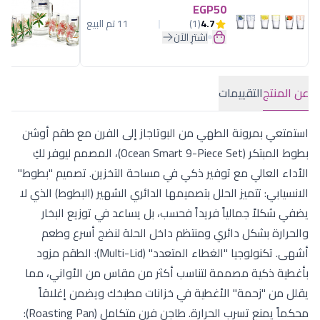
EGP50
4.7
(1)
11 تم البيع
اشترِ الآن
عن المنتج
التقييمات
استمتعي بمرونة الطهي من البوتاجاز إلى الفرن مع طقم أوشن
بطوط المبتكر (Ocean Smart 9-Piece Set)، المصمم ليوفر لكِ
الأداء العالي مع توفير ذكي في مساحة التخزين. تصميم "بطوط"
الانسيابي: تتميز الحلل بتصميمها الدائري الشهير (البطوط) الذي لا
يضفي شكلاً جمالياً فريداً فحسب، بل يساعد في توزيع البخار
والحرارة بشكل دائري ومنتظم داخل الحلة لنضج أسرع وطعم
أشهى. تكنولوجيا "الغطاء المتعدد" (Multi-Lid): الطقم مزود
بأغطية ذكية مصممة لتناسب أكثر من مقاس من الأواني، مما
يقلل من "زحمة" الأغطية في خزانات مطبخك ويضمن إغلاقاً
محكماً يمنع تسرب الحرارة. طاجن فرن متكامل (Roasting Pan):