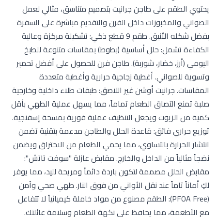
يحتوي الطقم على طاجن جرانيت بتصميم متناسق، مثالي لعمل
الصواني والمخبوزات داخل الفرن والتقديم مباشرة على السفرة
بفضل شكله الأنيق. طقم 9 قطع ذكي: تشكيلة مركزة وعالية
الكفاءة تشمل: حلل أساسية (بطوط) بمقاسات متنوعة للطبخ
اليومي (أرز، خضار، شوربة). طاجن فرن للحصول على أفضل تحمير
وتسوية للصواني. أغطية زجاجية حرارية وأغطية متعددة
المقاسات. جرانيت أوشن غير اللاصق: طبقات طلاء داخلية وخارجية
صلبة تمنع التصاق الطعام تماماً، مما يسهل عملية الطهي بأقل
كمية من الزيوت ويجعل التنظيف عملية فورية بمسحة إسفنجية.
توزيع حراري فائق: قاعدة الحلل والطاجن مدعمة بتقنية تضمن
انتشار الحرارة بالتساوي، مما يحمي الطعام من الاحتراق ويضمن
نضجاً مثالياً من الداخل والخارج. مقابض عازلة "سوفت تاتش":
مقابض الحلل مصممة لتكون باردة دائماً ومريحة لليد، مما يوفر
لكِ أماناً تاماً عند نقل الأواني من فوق النار. طهي صحي وآمن
(PFOA Free): الطقم مصنوع من مواد خاملة كيميائياً لا تتفاعل
مع الأطعمة، مما يحافظ على نكهة الطعام وسلامة عائلتك.