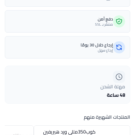
دفع آمن
مشفّر بـ SSL
إرجاع خلال 30 يومًا
إرجاع سهل
مهلة الشحن
48 ساعة
المنتجات الشهيرة منهم
كوب350مللى ورد هيريفين