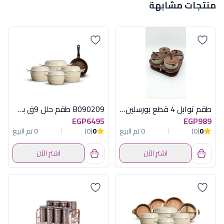
منتجات مشابهة
طقم توابل 4 قطع بورسلين من أكسفورد موديل YH3232-2
B090209 طقم حلل 9ق بطوط اوف وايت اكسفورد
EGP6495
EGP989
0
(0)
0 تم البيع
0
(0)
0 تم البيع
اشترِ الآن
اشترِ الآن