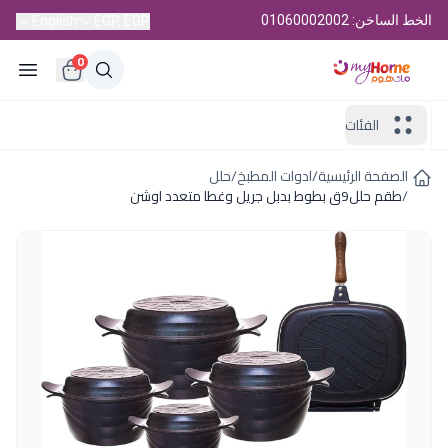
الخط الساخن: 01060002002
English
EGP, EGP
0
الفئات
الصفحة الرئيسية
/
ادوات المطبخ
/
حلل
/
طقم حلل9ق بطوط بدبل جريل وغطا متعدد اوشن