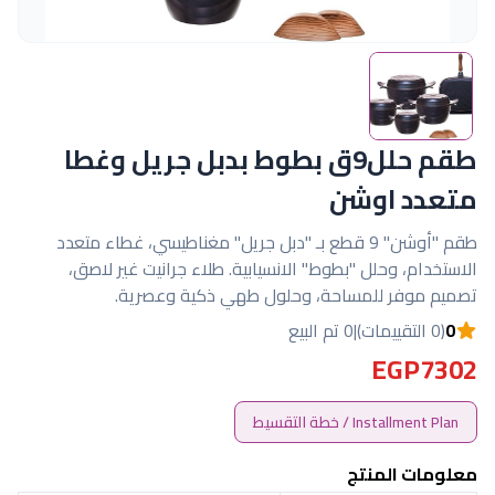
طقم حلل9ق بطوط بدبل جريل وغطا
متعدد اوشن
طقم "أوشن" 9 قطع بـ "دبل جريل" مغناطيسي، غطاء متعدد
الاستخدام، وحلل "بطوط" الانسيابية. طلاء جرانيت غير لاصق،
تصميم موفر للمساحة، وحلول طهي ذكية وعصرية.
0
(0 التقييمات)
|
0 تم البيع
EGP7302
Installment Plan / خطة التقسيط
معلومات المنتج