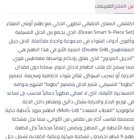
عن المنتج
التقييمات
اكتشفي المعنى الحقيقي للطهي الذكي مع طقم أوشن المبتكر
(Ocean Smart 9-Piece Set)، الذي يجمع بين الحلل الانسيابية
وأقوى أدوات الشواء في مجموعة واحدة متكاملة. الدبل جريل
المغناطيسي (Double Grill): الميزة الأبرز في هذا الطقم هي
"الجريل المزدوج" الذي يغلق بإحكام بواسطة مغناطيس قوي،
مما يسمح لكِ بقلب الطعام (دجاج، لحوم، سمك) دون فقدان
الحرارة أو تسريب السوائل، لنتائج شواء احترافية وسريعة. تصميم
"بطوط" الانسيابي: تتميز الحلل بتصميم "بطوط" الشهير بحوافه
المستديرة الأنيقة، التي لا تعطي مظهراً جمالياً فحسب، بل تساعد
في توزيع البخار والحرارة بشكل دائري ومنتظم داخل الحلة.
تكنولوجيا "الغطاء المتعدد" (Multi-Lid): الطقم مزود بأغطية ذكية
مصممة لتناسب أكثر من مقاس من الأواني، مما يحل مشكلة
زحمة الأغطية في المطبخ ويضمن إغلاقاً محكماً لكل قطعة.
طقم 9 قطع تخصصي: تشكيلة مركزة وعالية الكفاءة تشمل: حلل