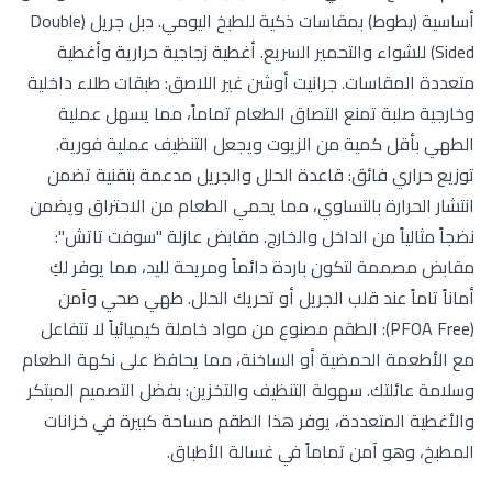
أساسية (بطوط) بمقاسات ذكية للطبخ اليومي. دبل جريل (Double
Sided) للشواء والتحمير السريع. أغطية زجاجية حرارية وأغطية
متعددة المقاسات. جرانيت أوشن غير اللاصق: طبقات طلاء داخلية
وخارجية صلبة تمنع التصاق الطعام تماماً، مما يسهل عملية
الطهي بأقل كمية من الزيوت ويجعل التنظيف عملية فورية.
توزيع حراري فائق: قاعدة الحلل والجريل مدعمة بتقنية تضمن
انتشار الحرارة بالتساوي، مما يحمي الطعام من الاحتراق ويضمن
نضجاً مثالياً من الداخل والخارج. مقابض عازلة "سوفت تاتش":
مقابض مصممة لتكون باردة دائماً ومريحة لليد، مما يوفر لكِ
أماناً تاماً عند قلب الجريل أو تحريك الحلل. طهي صحي وآمن
(PFOA Free): الطقم مصنوع من مواد خاملة كيميائياً لا تتفاعل
مع الأطعمة الحمضية أو الساخنة، مما يحافظ على نكهة الطعام
وسلامة عائلتك. سهولة التنظيف والتخزين: بفضل التصميم المبتكر
والأغطية المتعددة، يوفر هذا الطقم مساحة كبيرة في خزانات
المطبخ، وهو آمن تماماً في غسالة الأطباق.