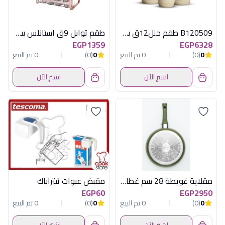
B120509 طقم حلل12ق بطوط اوف وايت اكسفورد
طقم توابل 9ق استانلس بيضاوى صغير اكسفورد
EGP1359
EGP6328
0
(0)
0 تم البيع
0
(0)
0 تم البيع
اشترِ الآن
اشترِ الآن
مقلاية غويطة 28 سم غطاء بيركس اوليفيلا
مقبض عبوات تيتراباك
EGP60
EGP2950
0
(0)
0 تم البيع
0
(0)
0 تم البيع