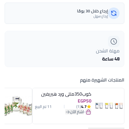
إرجاع خلال 30 يومًا
إرجاع سهل
مهلة الشحن
48 ساعة
المنتجات الشهيرة منهم
كوب350مللى ورد هيريفين
EGP50
4.7
(1)
11 تم البيع
اشترِ الآن