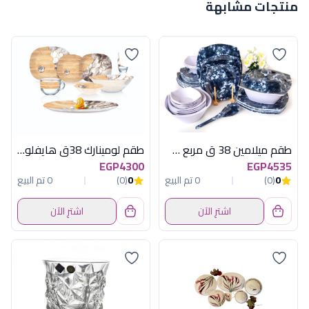
منتجات مشابهة
طقم ميلامين 38 ق مربع سكاى ازرق
طقم لومينارك 38ق هايفلور سويت لاين سودو
EGP4300
EGP4535
0
(0)
0 تم البيع
0
(0)
0 تم البيع
اشترِ الآن
اشترِ الآن