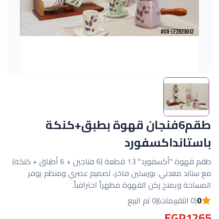
طقم6فنجان قهوة بطبق+كنكة
باستانداكسفورد
طقم قهوة "أكسفورد" 13 قطعة (6 فناجين + 6 أطباق + كنكة)
مع ستاند معدني. بورسلين فاخر، تصميم عصري ومنظم يوفر
المساحة ويمنح ركن القهوة مظهراً احترافياً.
0
(0 التقييمات)
|
0 تم البيع
EGP1265