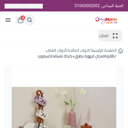
الخط الساخن: 01060002002
English
EGP, EGP
0
الفئات
الصفحة الرئيسية
/
ادوات المائدة
/
أدوات الشراب
/
طقم6فنجان قهوة بطبق+كنكة باستانداكسفورد