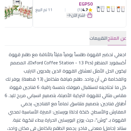
EGP50
4.7
(1)
11 تم البيع
اشترِ الآن
عن المنتج
التقييمات
اجعلي تحضير القهوة طقساً يومياً مليئاً بالأناقة مع طقم قهوة
أكسفورد المنظم (Oxford Coffee Station - 13 Pcs)، المصمم
ليكون الحل الأمثل لعشاق القهوة الذين يقدرون الترتيب
والفخامة في آن واحد. طقم ضيافة متكامل (13 قطعة): يوفر لك
كل ما تحتاجينه لاستقبال ضيوفك بلمسة راقية: 6 فناجين قهوة:
مقاس مثالي للقهوة التركية الأصيلة، بتصميم انسيابي مريح لليد. 6
أطباق فناجين: بتصميم متناسق تماماً مع الفناجين، يحمي
المفارش والأسطح. كنكة (دلة) بورسلين: الميزة الأساسية لمحبي
القهوة بـ "وش"، حيث يوزع البورسلين الحرارة ببطء لنكهة غنية.
ستاند (حامل) معدني فاخر: يجمع الطقم بالكامل في مكان واحد،