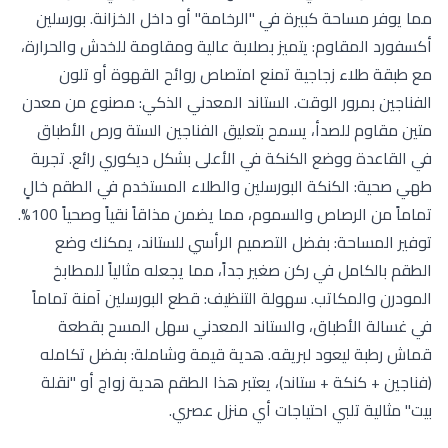
مما يوفر مساحة كبيرة في "الرخامة" أو داخل الخزانة. بورسلين
أكسفورد المقاوم: يتميز بصلابة عالية ومقاومة للخدش والحرارة،
مع طبقة طلاء زجاجية تمنع امتصاص روائح القهوة أو تلون
الفناجين بمرور الوقت. الستاند المعدني الذكي: مصنوع من معدن
متين مقاوم للصدأ، يسمح بتعليق الفناجين الستة ورص الأطباق
في القاعدة ووضع الكنكة في الأعلى بشكل ديكوري رائع. تجربة
طهي صحية: الكنكة البورسلين والطلاء المستخدم في الطقم خالٍ
تماماً من الرصاص والسموم، مما يضمن مذاقاً نقياً وصحياً 100%.
توفير المساحة: بفضل التصميم الرأسي للستاند، يمكنك وضع
الطقم بالكامل في ركن صغير جداً، مما يجعله مثالياً للمطابخ
المودرن والمكاتب. سهولة التنظيف: قطع البورسلين آمنة تماماً
في غسالة الأطباق، والستاند المعدني سهل المسح بقطعة
قماش رطبة ليعود لبريقه. هدية قيمة وشاملة: بفضل تكامله
(فناجين + كنكة + ستاند)، يعتبر هذا الطقم هدية زواج أو "نقلة
بيت" مثالية تلبي احتياجات أي منزل عصري.