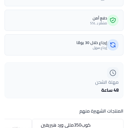
دفع آمن
مشفّر بـ SSL
إرجاع خلال 30 يومًا
إرجاع سهل
مهلة الشحن
48 ساعة
المنتجات الشهيرة منهم
كوب350مللى ورد هيريفين