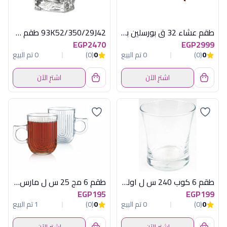
طقم عشاء 32 ق بورسلين بربل كود 2
93K52/350/29J42 طقم 6 كوب جلاسير
EGP2470
EGP2999
0
(0)
0 تم البيع
0
(0)
0 تم البيع
اشترِ الآن
اشترِ الآن
طقم 6 كوب 240 س ل اولد فاشون ازور
طقم 6 مج 25 س ل مارس لومينارك اماراتي
EGP195
EGP199
0
(0)
0 تم البيع
0
(0)
1 تم البيع
اشترِ الآن
اشترِ الآن