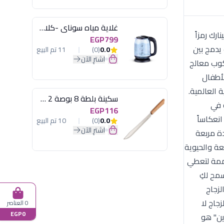
غلاية مياه سوناي -كلاسيك 2200 وات، 1.7 لتر زجاج اضائة ليد - MAR-3752
3 مل (صنع في فرنسا) تُعد مجموعة تكنو (Techno) من لومينارك رمزاً
EGP799
 يدمج بين
0.0
(0)
11 تم البيع
اشترِ الآن
ابض بالحياة. المواصفات الفنية والخامة: خامة الزجاج المقسى (Fully Tempered Glass): الكوب معالج
يومي للأطفال
لصحية العالمية.
سكينة بلطة 8 بوصة 2 مسمار
ة في
EGP116
مشروبات الشفافة انعكاساً
0.0
(0)
10 تم البيع
اشترِ الآن
ية واضحة وقاعدة مربعة
عة والحيوية
صممة لتعطي
سمح لكِ
لزجاج
جاج لا
0 العناصر
EGP0
ين" هو