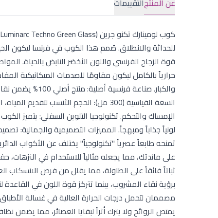
عن المنتج
التقييمات
للحداثة والانطلاق. صُمم هذا الكوب في فرنسا ليكون الخيا
والكبار. صناعة فر
السعة القياسية (300 مل): الحجم الأنسب ل
تمنحه طابعاً عصرياً "تكنولوجياً" يختلف عن الأكواب الدا
على مائدتك، مما يجعله مثالياً للاستخدام في النزهات، 
ثباتاً فائقاً على الطاولة، مما يقلل من فرص الانسكاب ا
برؤية نقاء المشروب، بينما تتركز قوة اللون في القاعدة لتخلق
مصممان لتحمل درجات الحرارة العالية في غسالة الأطباق
يمتص الروائح ولا يترك أثراً لبقايا العصائر، مما يضمن ن