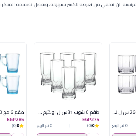
لفرنسية، لن تقلقي من تعرضه للكسر بسهولة، وبفضل تصميمه المبتكر و
طقم 6 كوب شاى 260 س ل ليا باشابتشة
طفم 6 شوب 31س ل اوكتيم دايموند لومينارك
EGP285
EGP275
0 تم البيع
0
(0)
0 تم البيع
0
(0)