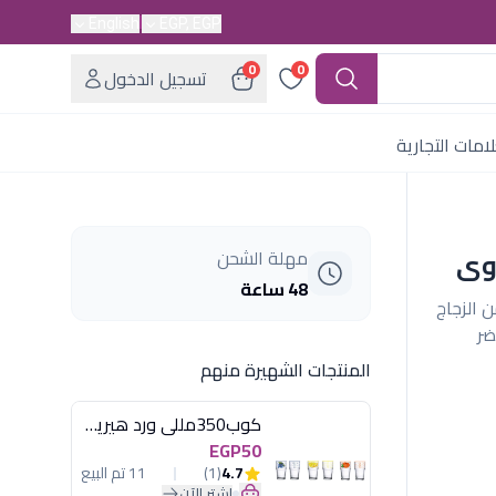
English
EGP, EGP
0
0
تسجيل الدخول
امات التجارية
مهلة الشحن
48 ساعة
رنسية من الزجاج
ضر
المنتجات الشهيرة منهم
كوب350مللى ورد هيريفين
EGP50
4.7
(1)
11 تم البيع
اشترِ الآن