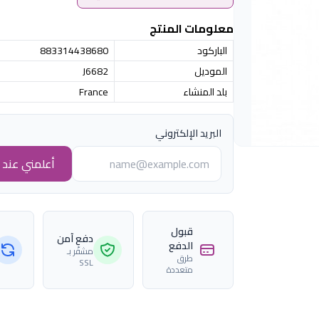
معلومات المنتج
الباركود
883314438680
الموديل
J6682
بلد المنشاء
France
البريد الإلكتروني
أعلمني عند ا
قبول
دفع آمن
الدفع
مشفّر بـ
طرق
SSL
متعددة