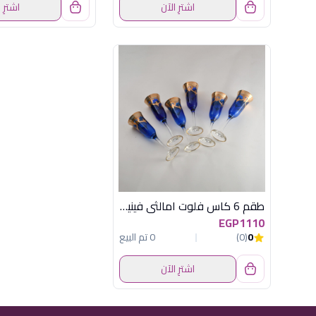
اشترِ الآن
اشترِ 
طقم 6 كاس فلوت امالثى فينيسيا
EGP1110
0
(0)
0 تم البيع
اشترِ الآن