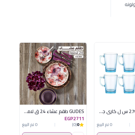
لونه
طقم 6 مج 270 س ل كاري جنزاري
GUDES طقم عشاء 24 ق لامع تركى اكسفورد
EGP2711
0 تم البيع
0
(0)
0 تم البيع