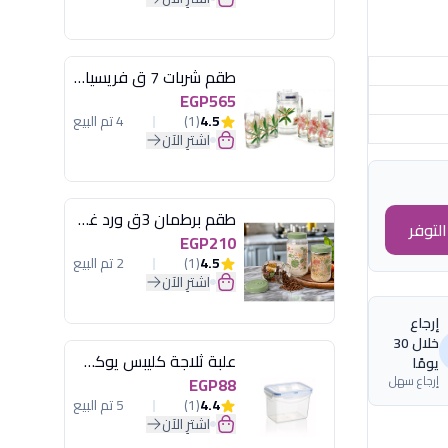
طقم شربات 7 ق فريسيا لومينارك
EGP565
4.5
(1)
4 تم البيع
اشترِ الآن
طقم برطمان 3ق ورد غطاء مينت جرين هيريفين
لتوفر
EGP210
4.5
(1)
2 تم البيع
اشترِ الآن
إرجاع
خلال 30
علبة ثلاجة كليبس يوكسان
يومًا
إرجاع سهل
EGP88
4.4
(1)
5 تم البيع
اشترِ الآن