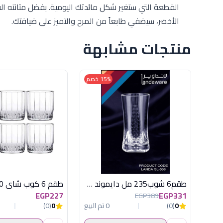
القطعة التي ستغير شكل مائدتك اليومية. بفضل متانته ا
الأخضر، سيضفي طابعاً من المرح والتميز على ضيافتك.
منتجات مشابهة
15% خصم
طقم6 شوب235 مل دايموند لاندا اكريلكسعودى
EGP227
EGP331
EGP389
0
(0)
0 تم البيع
0
(0)