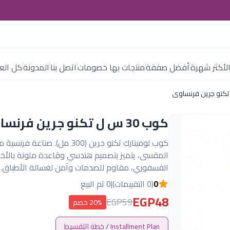
لأكثر شهرة
أفضل صفقة
منتجات بها خصومات
اتصل بنا
المدونة
كل العل
كوب 30 س ل تكنو جرين فرنساوى
كوب لومينارك تكنو جرين (300 مل). صناعة ف
المقسى، يتميز بتصميم هندسي وقاعدة ملونة بالأخ
الفسفوري، مقاوم للصدمات وآمن لغسالة الأطباق.
0
(0 التقييمات)
|
0 تم البيع
EGP48
EGP59
20% خصم
Installment Plan / خطة التقسيط