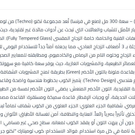
كوب لومينارك تكنو جرين (Luminarc Techno Green Glass) – سعة 00
ر الأمثل للشباب والعائلات التي تبحث عن أدوات مائدة غير تقليدية، حيث
قوة الزجاج الفرنسي واللون الأخضر الن
حرارياً بالكامل ليكون مقاومًا للصدمات الميكانيكية المفاجئة بـ 3 أضعاف الزجاج العادي، مما يجعله آمناً جداً للاستخدام ال
نسية أصلية: منتج أصلي 100% يضمن نقاء الزجاج وخلوه التام من الرصاص والكادميوم، ومطابقته للمعايير ا
تقديم المياه، العصائر الطبيعية، والمشروبات الغازية، حيث يوفر سعة كافية مع سهول
الإمساك والتحكم. تكنولوجيا التلوين السفلي: يتميز الكوب بقاعدة ملونة باللون الأخضر (Green) بطريقة تمنح ال
لونياً جذاباً ومبهجاً. المميزات التصميمية والجمالية: تصميم هندسي (Techno Design): يتميز الكوب بخطوط هندس
ئرية التقليدية. اللون الأخضر المنعش: يضفي اللون الأخضر لمسة من الطبي
حفلات الحديقة، أو وجبات الإفطار. قاعدة سميكة ومستقرة: القاعدة م
لعرضي. شفافية الجزء العلوي: الجزء العلوي من الكوب شفاف تماماً لي
 تأثيراً بصرياً رائعاً. العناية والنظافة: آمن لغسالة الأطباق: الألوان وا
 دون أن يبهت اللون أو يفقد الكوب لمعانه. سطح صحي غير مسامي: الز
ظافة تامة في كل مرة استخدام. فوائد الاستخدام: كوب لومينارك "تكنو جر