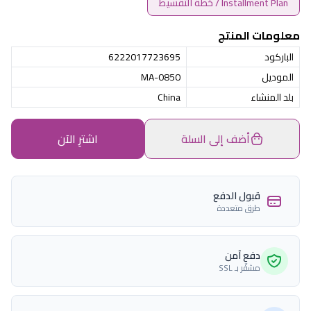
Installment Plan / خطة التقسيط
معلومات المنتج
الباركود
6222017723695
الموديل
MA-0850
بلد المنشاء
China
أضف إلى السلة
اشترِ الآن
قبول الدفع
طرق متعددة
دفع آمن
مشفّر بـ SSL