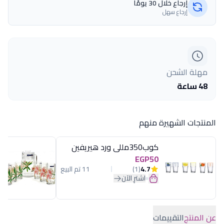
إرجاع خلال 30 يومًا
إرجاع سهل
مهلة الشحن
48 ساعة
المنتجات الشهيرة منهم
كوب350مللى ورد هيريفين
EGP50
4.7
(1)
11 تم البيع
اشترِ الآن
عن المنتج
التقييمات