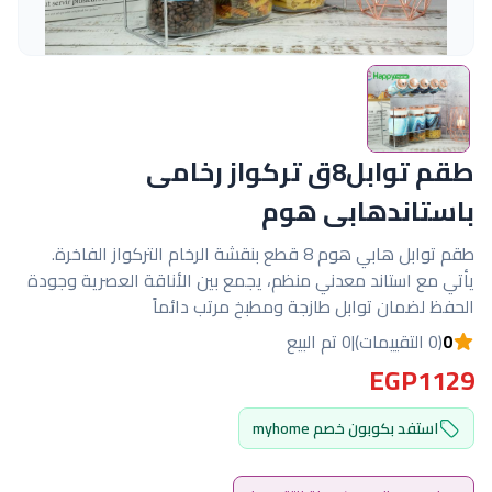
طقم توابل8ق تركواز رخامى
باستاندهابى هوم
طقم توابل هابي هوم 8 قطع بنقشة الرخام التركواز الفاخرة.
يأتي مع استاند معدني منظم، يجمع بين الأناقة العصرية وجودة
الحفظ لضمان توابل طازجة ومطبخ مرتب دائماً
0
(0 التقييمات)
|
0 تم البيع
EGP1129
استفد بكوبون خصم myhome