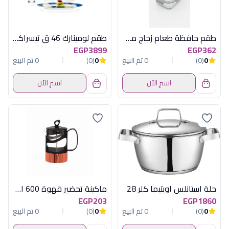
طقم حافظة طعام زجاج مستطيل قطعتين 53 أونصة أكسفورد - 3RC150-0CL
طقم لومينارك 46 ق تيسراكت اماراتى
EGP3899
EGP362
0
(0)
0 تم البيع
0
(0)
0 تم البيع
اشترِ الآن
اشترِ الآن
حلة استانلس اوبتيما كلر 28
ماكينة تحضير قهوة 600 اسود*نحاسى هيريفين
EGP203
EGP1860
0
(0)
0 تم البيع
0
(0)
0 تم البيع