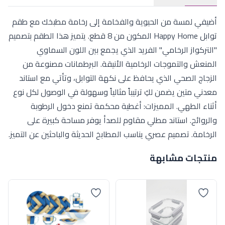
أضيفي لمسة من الحيوية والفخامة إلى رخامة مطبخك مع طقم
توابل Happy Home المكون من 8 قطع. يتميز هذا الطقم بتصميم
"التركواز الرخامي" الفريد الذي يجمع بين اللون السماوي
المنعش والتموجات الرخامية الأنيقة. البرطمانات مصنوعة من
الزجاج الصحي الذي يحافظ على نكهة التوابل، وتأتي مع استاند
معدني متين يضمن لكِ ترتيباً مثالياً وسهولة في الوصول لكل نوع
أثناء الطهي. المميزات: أغطية محكمة تمنع دخول الرطوبة
والروائح. استاند مطلي مقاوم للصدأ يوفر مساحة كبيرة على
الرخامة. تصميم عصري يناسب المطابخ الحديثة والباحثين عن التميز.
منتجات مشابهة