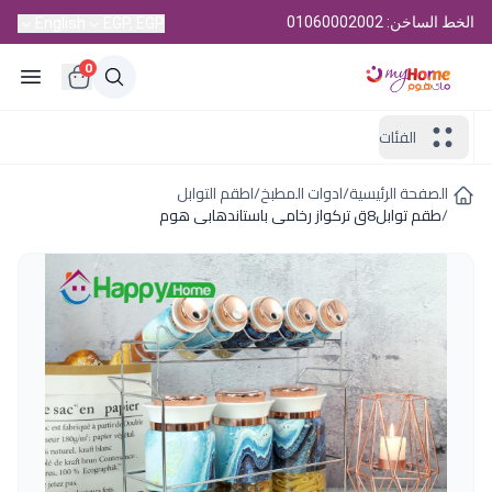
الخط الساخن: 01060002002
English
EGP, EGP
0
الفئات
الصفحة الرئيسية
/
ادوات المطبخ
/
اطقم التوابل
/
طقم توابل8ق تركواز رخامى باستاندهابى هوم