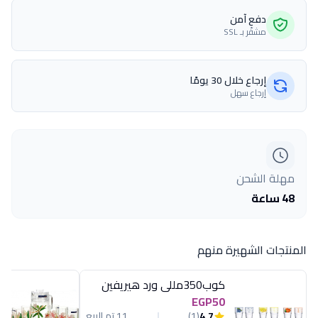
دفع آمن
مشفّر بـ SSL
إرجاع خلال 30 يومًا
إرجاع سهل
مهلة الشحن
48 ساعة
المنتجات الشهيرة منهم
كوب350مللى ورد هيريفين
EGP50
4.7
(1)
11 تم البيع