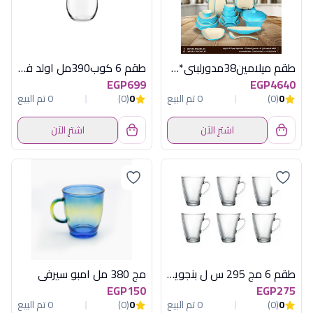
طقم ميلامين38مدورلبنى*كريمى منقط اكسفورد
طقم 6 كوب390مل اولد فاشون داينينج ات هوم
EGP699
EGP4640
0
(0)
0 تم البيع
0
(0)
0 تم البيع
اشترِ الآن
اشترِ الآن
طقم 6 مج 295 س ل بنجوين سادة
مج 380 مل امبو سيرفى
EGP150
EGP275
0
(0)
0 تم البيع
0
(0)
0 تم البيع