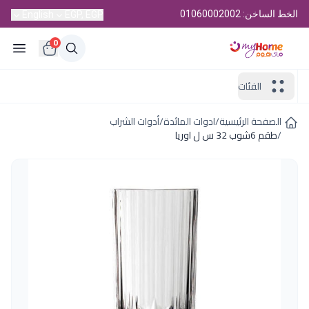
الخط الساخن: 01060002002
English
EGP, EGP
0
الفئات
الصفحة الرئيسية
/
ادوات المائدة
/
أدوات الشراب
/
طقم 6شوب 32 س ل اوريا