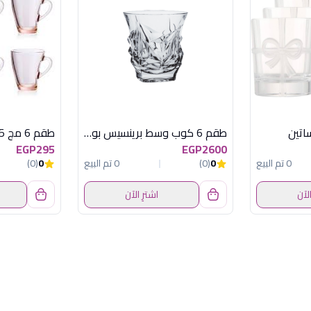
طقم 6 كوب وسط برينسيس بوهيمى
EGP295
EGP2600
0 تم البيع
0
(0)
0 تم البيع
0
(0)
الآن
اشترِ الآن