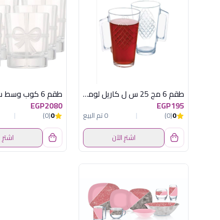
طقم 6 مج 25 س ل كاريل لومينارك اماراتي
طقم 6 كوب وسط ساتين
EGP2080
EGP195
0
(0)
0 تم البيع
0
(0)
اشترِ الآن
اشترِ 