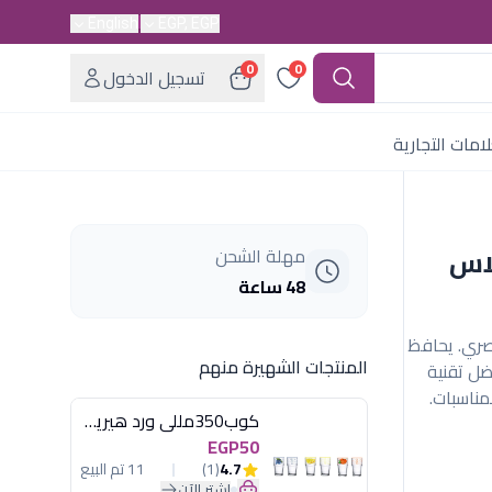
English
EGP, EGP
0
0
تسجيل الدخول
امات التجارية
دبل جلاس
مهلة الشحن
48 ساعة
ميم عصري. يحافظ
المنتجات الشهيرة منهم
ضل تقنية
لمناسبات.
كوب350مللى ورد هيريفين
EGP50
4.7
(1)
11 تم البيع
اشترِ الآن