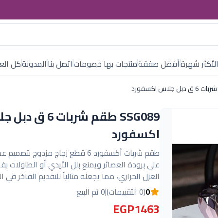
لأكثر شهرة
أفضل صفقة
منتجات بها خصومات
اتصل بنا
المدونة
كل العل
SSG089 طقم شربات 6 ق 
اكسفورد
طقم شربات أكسفورد 6 قطع زجاج مزدوج بتص
على برودة العصائر ويمنع بلل الأيدي أو الطاولات بف
العزل الحراري، مما يجعله مثالياً للتقديم الفاخر في ا
0
(0 التقييمات)
|
0 تم البيع
EGP1463