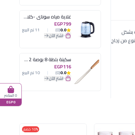
غلاية مياه سوناي -كلاسيك 2200 وات، 1.7 لتر زجاج اضائة ليد - MAR-3752
EGP799
0.0
(0)
11 تم البيع
 الداخلية مصممة بشكل
اشترِ الآن
صنوع من زجاج
سكينة بلطة 8 بوصة 2 مسمار
EGP116
0.0
(0)
10 تم البيع
اشترِ الآن
0 العناصر
EGP0
10% خصم