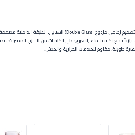
طقم تقديم شربات وعصائر فاخر مكون من 6 قطع، يتميز بتصميم زجاجي مزدوج (Double Glass) انسيابي. الطبقة
 حرارياً يمنع تكثف الماء (التعرق) على الكاسات من الخارج. المميزات: م
لفترة طويلة. مقاوم للصدمات الحرارية والخدش.