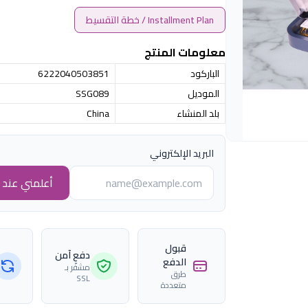
Installment Plan / خطة التقسيط
معلومات المنتج
الباركود
6222040503851
الموديل
SSG089
بلد المنشاء
China
البريد الإلكتروني
أعلمني عند ا
قبول
دفع آمن
الدفع
مشفّر بـ
طرق
SSL
متعددة