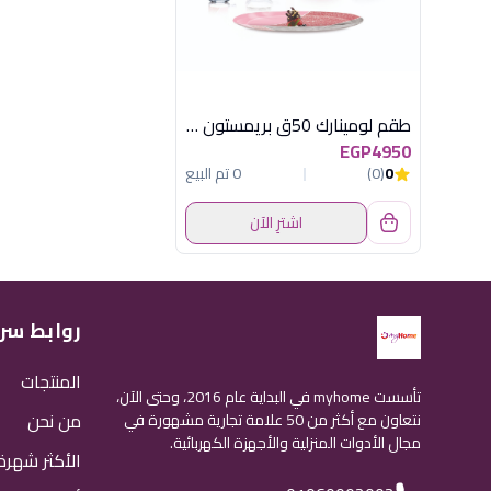
طقم لومينارك 50ق بريمستون سويت لاين بينك
EGP4950
0
(0)
0 تم البيع
اشترِ الآن
روابط سر
المنتجات
تأسست myhome في البداية عام 2016، وحتى الآن،
من نحن
نتعاون مع أكثر من 50 علامة تجارية مشهورة في
مجال الأدوات المنزلية والأجهزة الكهربائية.
الأكثر شهرة