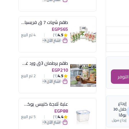
طقم شربات 7 ق فريسيا لومينارك
EGP565
4.5
(1)
4 تم البيع
اشترِ الآن
طقم برطمان 3ق ورد غطاء مينت جرين هيريفين
EGP210
4.5
(1)
2 تم البيع
لتوفر
اشترِ الآن
إرجاع
علبة ثلاجة كليبس يوكسان
خلال 30
EGP88
يومًا
4.4
(1)
5 تم البيع
إرجاع سهل
اشترِ الآن