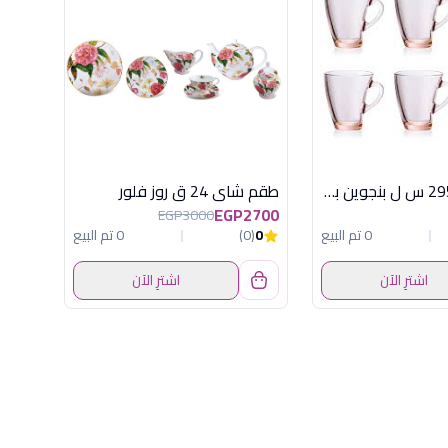
طقم 6 مج 295 س ل بنجوين بينك باسابتشة
طقم شاى 24 ق روز فلور
EGP2700
EGP3000
0 تم البيع
0
(0)
0 تم البيع
اشترِ الآن
اشترِ الآن