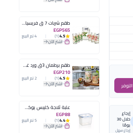
طقم شربات 7 ق فريسيا لومينارك
EGP565
4.5
(1)
4 تم البيع
اشترِ الآن
طقم برطمان 3ق ورد غطاء مينت جرين هيريفين
EGP210
4.5
(1)
2 تم البيع
اشترِ الآن
لتوفر
علبة ثلاجة كليبس يوكسان
إرجاع
EGP88
خلال 30
4.4
(1)
5 تم البيع
يومًا
اشترِ الآن
إرجاع سهل