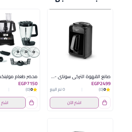
صانع القهوة التركي سوناي -موود -535 وات ,4 اكواب , اسود , MAR-420
EGP7150
EGP2499
0
(0)
0 تم البيع
0
(0)
اشترِ الآن
اشترِ 