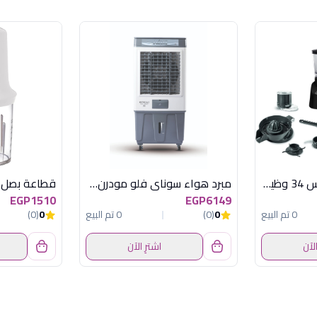
محضر طعام مولينكس 34 وظيفة +مكواة بخار
مبرد هواء سوناي فلو مودرن85 , ديجيتال, 85 لتر , 3 سرعات MAR-85DG
EGP1510
EGP6149
0 تم البيع
0
(0)
0 تم البيع
0
(0)
الآن
اشترِ الآن