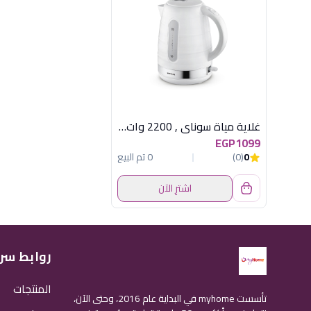
غلاية مياة سوناي , 2200 وات , 1.7 لتر, ابيض SH-3777
EGP1099
0
(0)
0 تم البيع
اشترِ الآن
روابط سر
المنتجات
تأسست myhome في البداية عام 2016، وحتى الآن،