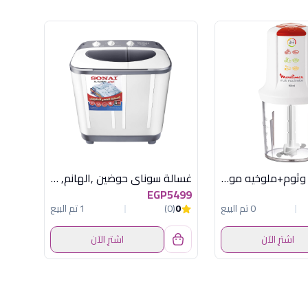
قطاعة بصل وثوم+ملوخيه مولينكس بورتو 500
غسالة سوناي حوضين ,الهانم, نصف اوتوماتيك, 9 كجم , بمؤقت الغسيل و العصر MAR-14000
EGP5499
0 تم البيع
0
(0)
1 تم البيع
اشترِ الآن
اشترِ الآن