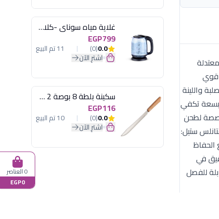
غلاية مياه سوناي -كلاسيك 2200 وات، 1.7 لتر زجاج اضائة ليد - MAR-3752
EGP799
0.0
(0)
11 تم البيع
اشترِ الآن
هاز بين القوة المعتدلة
 قوي
الصلبة واللينة
سكينة بلطة 8 بوصة 2 مسمار
 بسعة تكفي
EGP116
خصصة لطحن
0.0
(0)
10 تم البيع
اشترِ الآن
تانلس ستيل:
م الشاق مع الحفاظ
ددة مع خاصية "النبض" (Pulse) للتحكم الدقيق في
ابلة للفصل
0 العناصر
EGP0