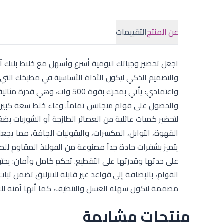
عن المنتج
التقييمات
والتصميم الذكي ليكون الأداة الأساسية في مطبخك التي ل
واعتمادي: يأتي بمحرك بقوة 500
والحصول على قوام متجانس تماماً. وعاء خلط سعة كبيرة
لتحضير كميات عائلية من العصائر الطازجة أو الشوربات
القهوة، التوابل، المكسرات، والبقوليات الجافة، مما يجع
القوام، بالإضافة إلى قواعد غير قابلة للانزلاق تضمن ثبا
مصممة لتكون سهلة الغسل والتنظيف، كما أنها آمنة للا
منتجات مشابهة