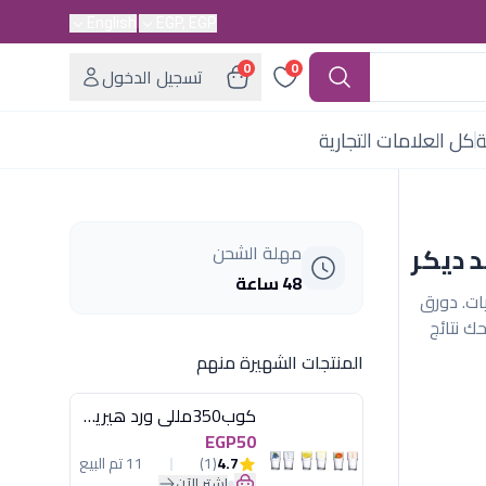
English
EGP, EGP
0
0
تسجيل الدخول
ة
كل العلامات التجارية
مهلة الشحن
48 ساعة
وبقوليات. دورق
ك نتائج
المنتجات الشهيرة منهم
كوب350مللى ورد هيريفين
EGP50
4.7
(1)
11 تم البيع
اشترِ الآن