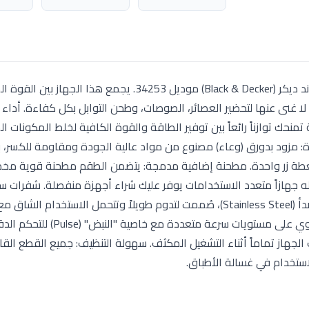
اجعل تحضير وجباتك اليومية أسرع وأسهل مع خلاط بلاك آند ديكر (Black & Decker) موديل 34253. يجمع هذا الج
ا غنى عنها لتحضير العصائر، الصوصات، وطحن التوابل بكل كفاءة. أداء
 وات، وهي قدرة مثالية تمنحك توازناً رائعاً بين توفير الطاقة والقوة الكافية لخلط المكونات 
: مزود بدورق (وعاء) مصنوع من مواد عالية الجودة ومقاومة للكسر،
 بضغطة زر واحدة. مطحنة إضافية مدمجة: يتضمن الطقم مطحنة قوية م
له جهازاً متعدد الاستخدامات يوفر عليك شراء أجهزة منفصلة. شفرات س
يتميز بشفرات حادة جداً مصنوعة من الفولاذ المقاوم للصدأ (Stainless Steel)، صُممت لتدوم طويلاً وتتحمل الاستخدا
على حدتها وقدرتها على التقطيع. تحكم كامل وأمان: يحتوي على مستويات سرعة متع
ت الجهاز تماماً أثناء التشغيل المكثف. سهولة التنظيف: جميع القطع الق
ستخدام في غسالة الأطباق.