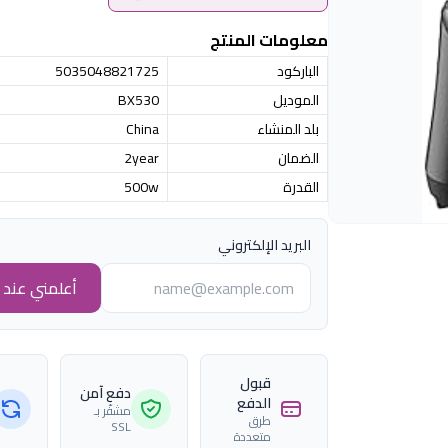
معلومات المنتج
الباركود
5035048821725
الموديل
BX530
بلد المنشاء
China
الضمان
2year
القدرة
500w
البريد الإلكتروني
أعلمني عند ا
قبول
دفع آمن
الدفع
مشفّر بـ
طرق
SSL
متعددة