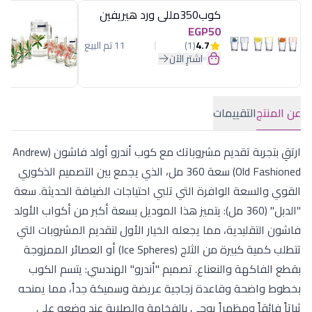
كوب350مللى ورد هيريفين
EGP50
4.7
(1)
11 تم البيع
اشترِ الآن
عن المنتج
التقييمات
ارتقِ بتجربة تقديم مشروباتك مع كوب أندرو أولد فاشون (Andrew
Old Fashioned) سعة 360 مل، الذي يجمع بين التصميم الذكوري
القوي والسعة الوافرة التي تلبي احتياجات الضيافة الحديثة. سعة
"الدبل" (360 مل): يتميز هذا الموديل بسعة أكبر من أكواب الأولد
فاشون التقليدية، مما يجعله الخيار الأول لتقديم المشروبات التي
تتطلب كمية كبيرة من الثلج (Ice Spheres) أو العصائر الممزوجة
بقطع الفاكهة والنعناع. تصميم "أندرو" الهندسي: يتسم الكوب
بخطوط واضحة وقاعدة زجاجية عريضة وسميكة جداً، مما يمنحه
ثباتاً فائقاً ومظهراً يوحي بالفخامة والصلابة عند وضعه على