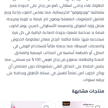
الطاولة. نقاء زجاجي استثنائي: صُنع من زجاج عالي الجودة يتميز
بشفافية "بورجونوفو" الكريستالية، مما يعكس الضوء ببراعة ويبرز
تفاصيل المشروبات المنعشة بوضوح تام. قبضة يد قوية ومريحة:
بفضل وزنه المتوازن وتصميمه الأسطواني المريح، يوفر الكوب
قبضة يد محكمة تشعرك بجودة الصناعة الراقية في كل مرة
تستخدمه فيها. متانة فائقة: الزجاج معالج لمقاومة الخدوش
والصدمات البسيطة، مما يجعله مثالياً للاستخدام اليومي في
المنزل، أو كقطعة أساسية في المكاتب الرسمية والفنادق.
الصحة والنظافة: مصنوع من زجاج طبيعي 100% غير مسامي، مما
يضمن الحفاظ على المذاق النقي لمشروباتك دون امتصاص أي
روائح. الكوب آمن تماماً للغسل في غسالة الأطباق ويحافظ على
بريقه لسنوات.
منتجات مشابهة