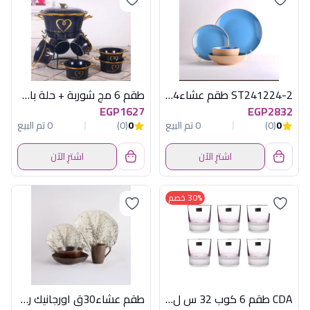
ST241224-2 طقم عشاء24ق كافيه*ابيض اكسفور
طقم 6 مج شوربة + حلة باستاند اكسفورد
EGP1627
EGP2832
0
(0)
0 تم البيع
0
(0)
0 تم البيع
اشترِ الآن
اشترِ الآن
30% خصم
CDA طقم 6 كوب 32 س ل موف انتوشن
طقم عشاء30ق اورجانيك رست اكسفورد