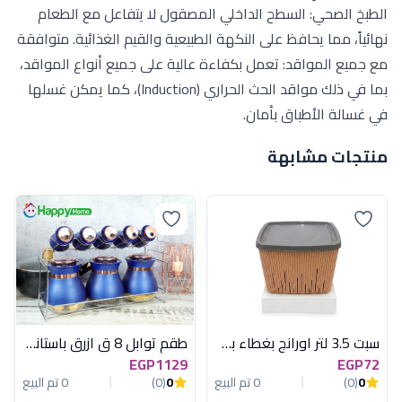
الطبخ الصحي: السطح الداخلي المصقول لا يتفاعل مع الطعام
نهائياً، مما يحافظ على النكهة الطبيعية والقيم الغذائية. متوافقة
مع جميع المواقد: تعمل بكفاءة عالية على جميع أنواع المواقد،
بما في ذلك مواقد الحث الحراري (Induction)، كما يمكن غسلها
في غسالة الأطباق بأمان.
منتجات مشابهة
سبت 3.5 لتر اورانج بغطاء بني هيريفين
طقم توابل 8 ق ازرق باستاند هابى هوم
EGP1129
EGP72
0
(0)
0 تم البيع
0
(0)
0 تم البيع