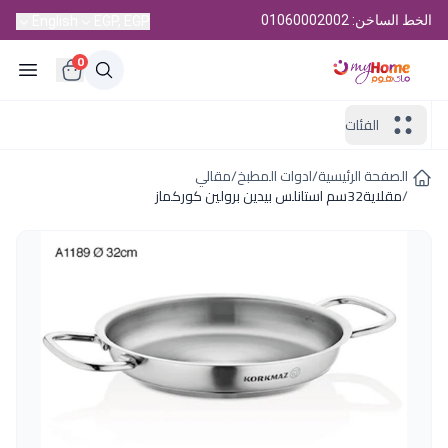
الخط الساخن: 01060002002
English
EGP, EGP
0
الفئات
الصفحة الرئيسية
/
ادوات المطبخ
/
مقالي
/
مقلاية32سم استانلس بيدين برولين كوركماز