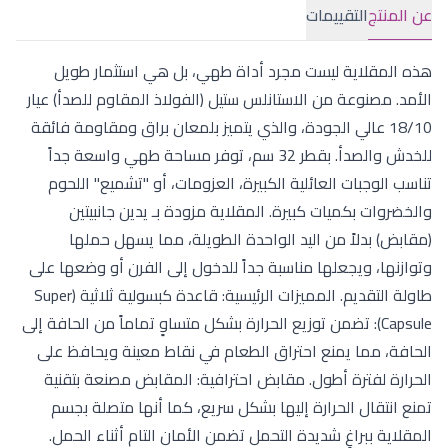
عن المنتج
التقييمات
هذه المقلاية ليست مجرد أداة طهي، بل هي استثمار طويل
الأمد. مصنوعة من الاستانلس ستيل (الفولاذ المقاوم للصدأ) عيار
18/10 عالي الجودة، والذي يتميز بلمعان براق ومقاومة فائقة
للخدش والصدأ. بقطر 32 سم، توفر مساحة طهي واسعة جداً
تناسب الوجبات العائلية الكبيرة، العزومات، أو "تشميع" اللحوم
والخضروات بكميات كبيرة. المقلاية مزودة بـ يدين جانبيتين
(مقابض) بدلاً من اليد الواحدة الطويلة، مما يسهل حملها
وتوازنها، ويجعلها مناسبة جداً للدخول إلى الفرن أو وضعها على
طاولة التقديم. المميزات الرئيسية: قاعدة كبسولية ثلاثية (Super
Capsule): تضمن توزيع الحرارة بشكل متساوٍ تماماً من الحافة إلى
الحافة، مما يمنع احتراق الطعام في نقاط معينة ويحافظ على
الحرارة لفترة أطول. مقابض احترافية: المقابض مصنعة بتقنية
تمنع انتقال الحرارة إليها بشكل سريع، كما أنها متصلة بجسم
المقلاية ببراغٍ شديدة التحمل تضمن الأمان التام أثناء الحمل.