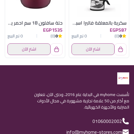
سكرية بالمعلقة فاليرا اسبانى
حلة سافلون 18 سم احمر يد ستيل
EGP1535
EGP587
0
(0)
0 تم البيع
0
(0)
0 تم البيع
اشترِ الآن
اشترِ الآن
تأسست myhome في البداية عام 2016، وحتى الآن، نتعاون
مع أكثر من 50 علامة تجارية مشهورة في مجال الأدوات
المنزلية والأجهزة الكهربائية.
01060002002
info@myhome-stores.com