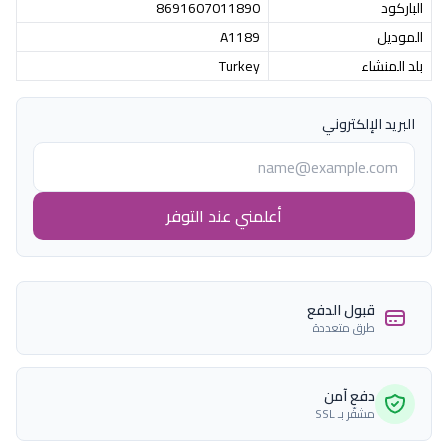
الباركود
8691607011890
الموديل
A1189
بلد المنشاء
Turkey
البريد الإلكتروني
أعلمني عند التوفر
قبول الدفع
طرق متعددة
دفع آمن
مشفّر بـ SSL