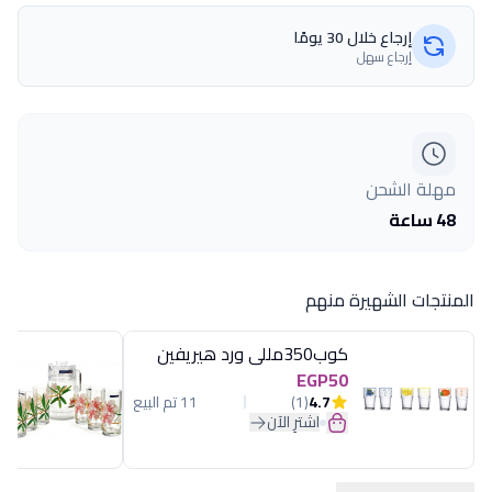
إرجاع خلال 30 يومًا
إرجاع سهل
مهلة الشحن
48 ساعة
المنتجات الشهيرة منهم
كوب350مللى ورد هيريفين
EGP50
4.7
(1)
11 تم البيع
اشترِ الآن