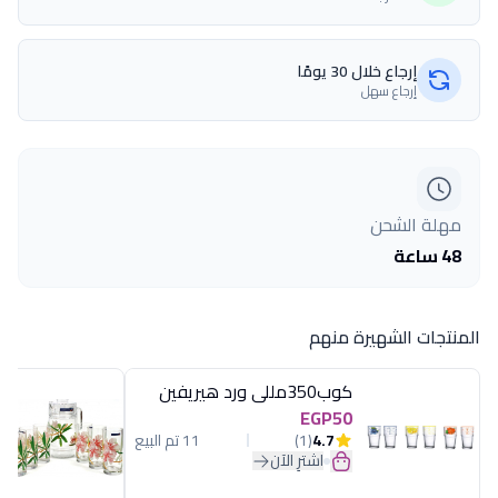
إرجاع خلال 30 يومًا
إرجاع سهل
مهلة الشحن
48 ساعة
المنتجات الشهيرة منهم
كوب350مللى ورد هيريفين
EGP50
4.7
(1)
11 تم البيع
اشترِ الآن