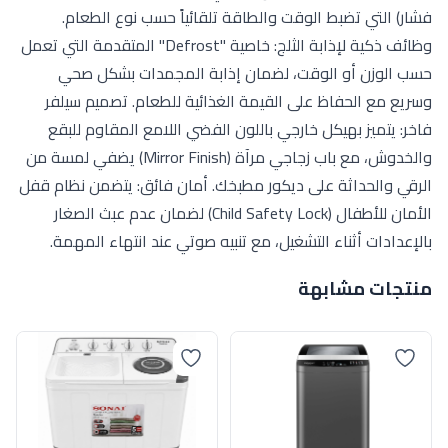
فشار) التي تضبط الوقت والطاقة تلقائياً حسب نوع الطعام.
وظائف ذكية لإذابة الثلج: خاصية "Defrost" المتقدمة التي تعمل
حسب الوزن أو الوقت، لضمان إذابة المجمدات بشكل صحي
وسريع مع الحفاظ على القيمة الغذائية للطعام. تصميم سيلفر
فاخر: يتميز بهيكل خارجي باللون الفضي اللامع المقاوم للبقع
والخدوش، مع باب زجاجي مرآة (Mirror Finish) يضفي لمسة من
الرقي والحداثة على ديكور مطبخك. أمان فائق: يتضمن نظام قفل
الأمان للأطفال (Child Safety Lock) لضمان عدم عبث الصغار
بالإعدادات أثناء التشغيل، مع تنبيه صوتي عند انتهاء المهمة.
منتجات مشابهة