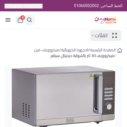
الخط الساخن: 01060002002
English
EGP, EGP
0
الفئات
الصفحة الرئيسية
/
الاجهزة الكهربائية
/
ميكروويف-فرن
/
ميكروويف 30 لتر بالشواية ديجيتال سيلفر