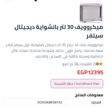
ميكروويف 30 لتر بالشواية ديجيتال
سيلفر
ميكروويف بلاك آند ديكر 30 لتر ديجيتال بالشواية، لون سيلفر فاخر.
سعة ضخمة، برامج طهي ذكية، وشواية مدمجة تمنحك نتائج
احترافية وسرعة فائقة في التسخين والتحمير.
0
(0 التقييمات)
|
0 تم البيع
EGP12395
Installment Plan / خطة التقسيط
معلومات المنتج
الباركود
5035048658192