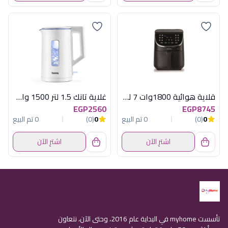
قلاية هوائية 1800وات 7 لتر ديجيتال كينود
غلاية تانك 1.5 لتر 1500 وات فضى
EGP2560
EGP8745
0
(0)
0 تم البيع
0
(0)
0 تم البيع
اشترِ الآن
اشترِ الآن
تأسست myhome في البداية عام 2016، وحتى الآن، نتعاون