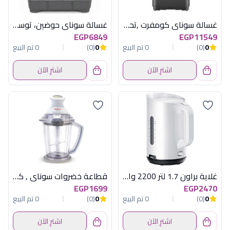
غسالة سوناي كومفرت ,تحميل علوي , تاتش , 12 كجم , 10 برامج متعددة MAR-1210 WTL
غسالة سوناي حوضين، توستر، نصف أوتوماتيك، 12 كجم، بباب دعك ومؤقت للغسيل والعصر MAR-208
EGP6849
EGP11549
0
(0)
0 تم البيع
0
(0)
0 تم البيع
اشترِ الآن
اشترِ الآن
غلاية براون 1.7 لتر 2200 وات ابيض
قطاعة خضروات سوناي , كواترو ,550 وات , 1500 ملي , 2 شفرة قابلة للفك SH-650
EGP1699
EGP2470
0
(0)
0 تم البيع
0
(0)
0 تم البيع
اشترِ الآن
اشترِ الآن