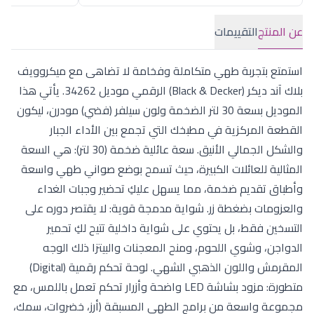
عن المنتج
التقييمات
استمتع بتجربة طهي متكاملة وفخامة لا تضاهى مع ميكروويف
بلاك آند ديكر (Black & Decker) الرقمي موديل 34262. يأتي هذا
الموديل بسعة 30 لتر الضخمة ولون سيلفر (فضي) مودرن، ليكون
القطعة المركزية في مطبخك التي تجمع بين الأداء الجبار
والشكل الجمالي الأنيق. سعة عائلية ضخمة (30 لتر): هي السعة
المثالية للعائلات الكبيرة، حيث تسمح بوضع صواني طهي واسعة
وأطباق تقديم ضخمة، مما يسهل عليكِ تحضير وجبات الغداء
والعزومات بضغطة زر. شواية مدمجة قوية: لا يقتصر دوره على
التسخين فقط، بل يحتوي على شواية داخلية تتيح لكِ تحمير
الدواجن، وشوي اللحوم، ومنح المعجنات والبيتزا ذلك الوجه
المقرمش واللون الذهبي الشهي. لوحة تحكم رقمية (Digital)
متطورة: مزود بشاشة LED واضحة وأزرار تحكم تعمل باللمس، مع
مجموعة واسعة من برامج الطهي المسبقة (أرز، خضروات، سمك،