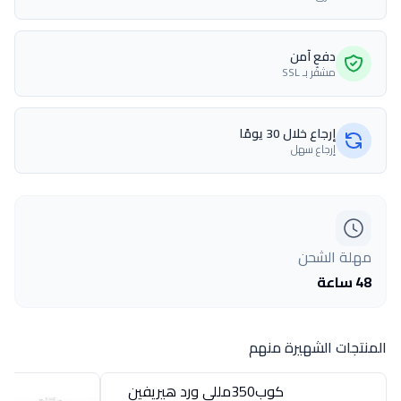
دفع آمن
مشفّر بـ SSL
إرجاع خلال 30 يومًا
إرجاع سهل
مهلة الشحن
48 ساعة
المنتجات الشهيرة منهم
كوب350مللى ورد هيريفين