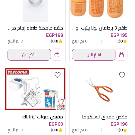
طقم 3 برطمان بونا بيتيت اورنج هيريفين
طقم حافظة طعام زجاج مربع قطعتين 18 أونصة أكسفورد - 3SC050-0CL
EGP188
EGP195
0
(0)
0 تم البيع
0
(0)
0 تم البيع
اشترِ الآن
اشترِ الآن
مقص جمبرى توسكوما
مقبض عبوات تيتراباك
EGP60
EGP196
0
(0)
0 تم البيع
0
(0)
0 تم البيع