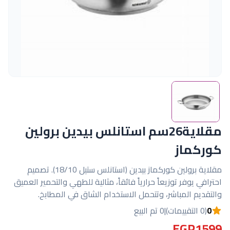
مقلاية26سم استانلس بيدين برولين
كوركماز
مقلاية برولين كوركماز بيدين (استانلس ستيل 18/10). تصميم
احترافي يوفر توزيعاً حرارياً فائقاً، مثالية للطهي والتحمير العميق
والتقديم المباشر، وتتحمل الاستخدام الشاق في المطابخ.
0
(0 التقييمات)
|
0 تم البيع
EGP1599