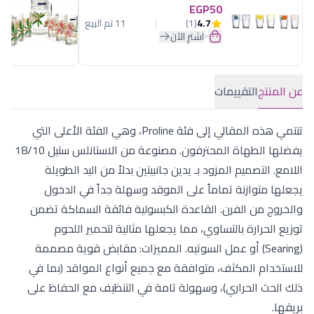
EGP50
4.7
(1)
11 تم البيع
اشترِ الآن
عن المنتج
التقييمات
تنتمي هذه المقالي إلى فئة Proline، وهي الفئة الأعلى التي
يفضلها الطهاة المحترفون. مصنوعة من الاستانلس ستيل 18/10
اللامع. التصميم المزود بـ يدين جانبيتين بدلاً من اليد الطويلة
يجعلها متوازنة تماماً على الموقد وسهلة جداً في الدخول
والخروج من الفرن. القاعدة الكبسولية فائقة السماكة تضمن
توزيع الحرارة بالتساوي، مما يجعلها مثالية لتحمير اللحوم
(Searing) أو عمل السوتيه. المميزات: مقابض قوية مصممة
للاستخدام المكثف، متوافقة مع جميع أنواع المواقد (بما في
ذلك الحث الحراري)، وسهولة تامة في التنظيف مع الحفاظ على
بريقها.