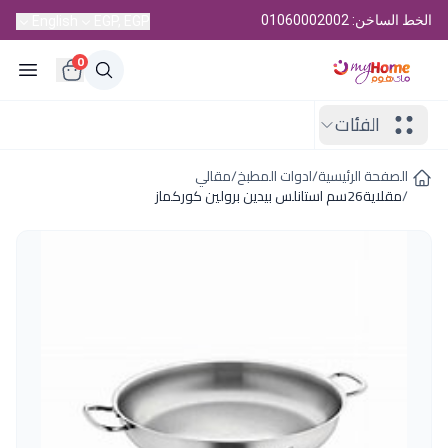
الخط الساخن: 01060002002
English
EGP, EGP
0
الفئات
الصفحة الرئيسية
/
ادوات المطبخ
/
مقالي
/
مقلاية26سم استانلس بيدين برولين كوركماز