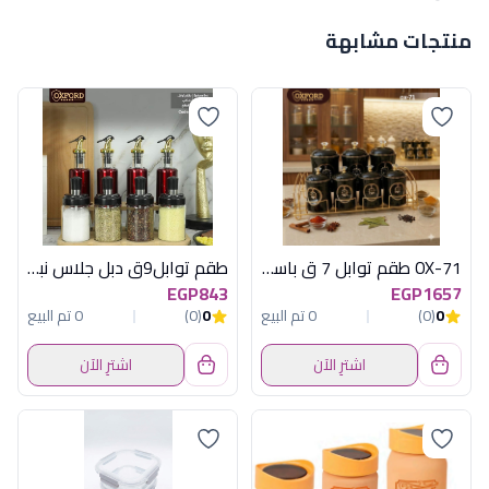
منتجات مشابهة
OX-71 طقم توابل 7 ق باستاند اسود اكسفورد
طقم توابل9ق دبل جلاس نبيتى استاندخشب اكس
EGP843
EGP1657
0
(0)
0 تم البيع
0
(0)
0 تم البيع
اشترِ الآن
اشترِ الآن