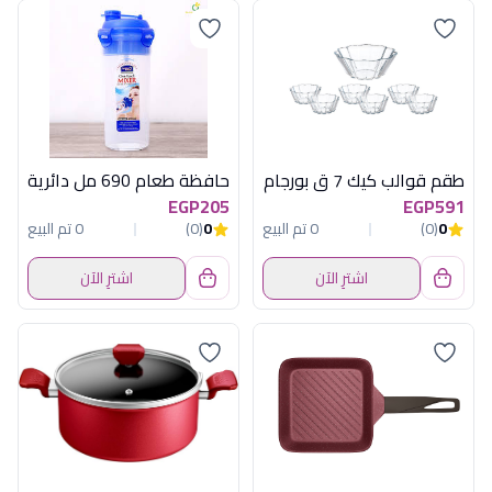
طقم قوالب كيك 7 ق بورجام
حافظة طعام 690 مل دائرية
EGP205
EGP591
0
(0)
0 تم البيع
0
(0)
0 تم البيع
اشترِ الآن
اشترِ الآن