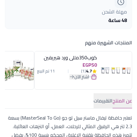
مهلة الشحن
48 ساعة
المنتجات الشهيرة منهم
كوب350مللى ورد هيريفين
EGP50
4.7
(1)
11 تم البيع
اشترِ الآن
عن المنتج
التقييمات
تعتبر حافظة تيفال ماستر سيل تو جو (MasterSeal To Go) بسعة
2.3 لتر هي الرفيق المثالي للرحلات، العمل، أو النزهات العائلية.
تتميز هذه الحافظة بتقنية الإغلاق المحكم بنسبة 100%، بفضل