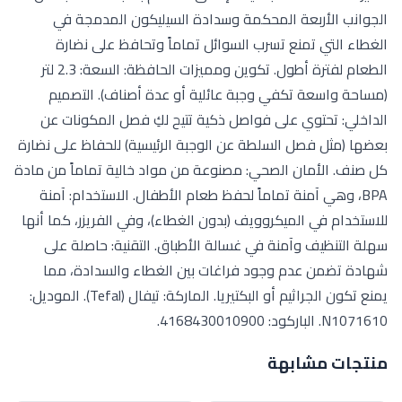
الجوانب الأربعة المحكمة وسدادة السيليكون المدمجة في
الغطاء التي تمنع تسرب السوائل تماماً وتحافظ على نضارة
الطعام لفترة أطول. تكوين ومميزات الحافظة: السعة: 2.3 لتر
(مساحة واسعة تكفي وجبة عائلية أو عدة أصناف). التصميم
الداخلي: تحتوي على فواصل ذكية تتيح لكِ فصل المكونات عن
بعضها (مثل فصل السلطة عن الوجبة الرئيسية) للحفاظ على نضارة
كل صنف. الأمان الصحي: مصنوعة من مواد خالية تماماً من مادة
BPA، وهي آمنة تماماً لحفظ طعام الأطفال. الاستخدام: آمنة
للاستخدام في الميكروويف (بدون الغطاء)، وفي الفريزر، كما أنها
سهلة التنظيف وآمنة في غسالة الأطباق. التقنية: حاصلة على
شهادة تضمن عدم وجود فراغات بين الغطاء والسدادة، مما
يمنع تكون الجراثيم أو البكتيريا. الماركة: تيفال (Tefal). الموديل:
N1071610. الباركود: 4168430010900.
منتجات مشابهة