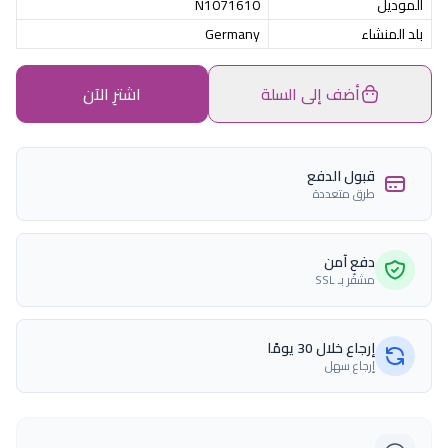
الموديل
N1071610
بلد المنشاء
Germany
أضف إلى السلة
اشترِ الآن
قبول الدفع
طرق متعددة
دفع آمن
مشفّر بـ SSL
إرجاع خلال 30 يومًا
إرجاع سهل