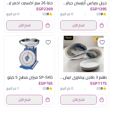
جريل بيركس أرتيسان جرانيت - 28 سم - نبيتي
حلة 26 سم اكسبرت احمر تيفال
EGP2369
EGP1395
0
(0)
0 تم البيع
0
(0)
0 تم البيع
اشترِ الآن
اشترِ الآن
طقم 3 طاجن بيضاوى ابيض مط أكسفورد
SP-5KG ميزان مطبخ 5 كيلو
EGP765
EGP1175
0
(0)
0 تم البيع
0
(0)
1 تم البيع
اشترِ الآن
اشترِ الآن