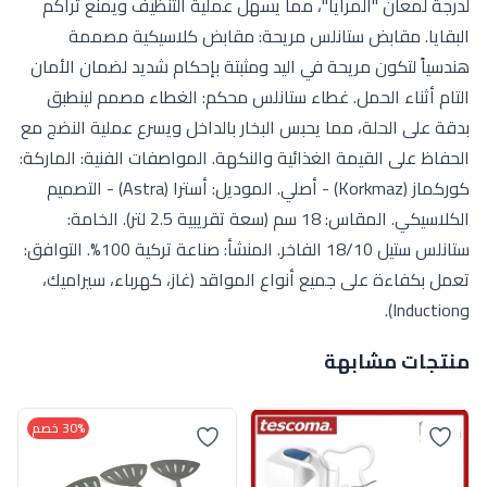
لدرجة لمعان "المرايا"، مما يسهل عملية التنظيف ويمنع تراكم
البقايا. مقابض ستانلس مريحة: مقابض كلاسيكية مصممة
هندسياً لتكون مريحة في اليد ومثبتة بإحكام شديد لضمان الأمان
التام أثناء الحمل. غطاء ستانلس محكم: الغطاء مصمم لينطبق
بدقة على الحلة، مما يحبس البخار بالداخل ويسرع عملية النضج مع
الحفاظ على القيمة الغذائية والنكهة. المواصفات الفنية: الماركة:
كوركماز (Korkmaz) - أصلي. الموديل: أسترا (Astra) - التصميم
الكلاسيكي. المقاس: 18 سم (سعة تقريبية 2.5 لتر). الخامة:
ستانلس ستيل 18/10 الفاخر. المنشأ: صناعة تركية 100%. التوافق:
تعمل بكفاءة على جميع أنواع المواقد (غاز، كهرباء، سيراميك،
وInduction).
منتجات مشابهة
30% خصم