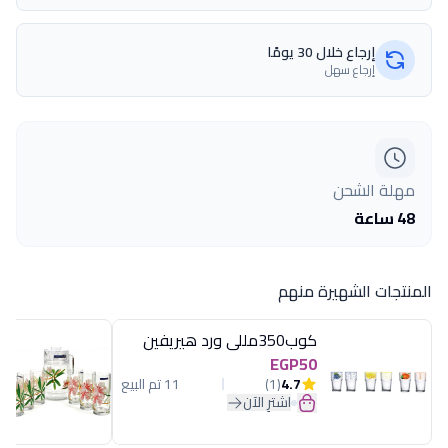
إرجاع خلال 30 يومًا
إرجاع سهل
مهلة الشحن
48 ساعة
المنتجات الشهيرة منهم
كوب350مللى ورد هيريفين
EGP50
4.7
(1)
11 تم البيع
اشترِ الآن