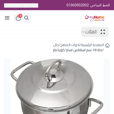
الخط الساخن: 01060002002
English
EGP, EGP
0
الفئات
الصفحة الرئيسية
/
ادوات المطبخ
/
حلل
/
حلة 18 سم استانلس استرا كوركماز