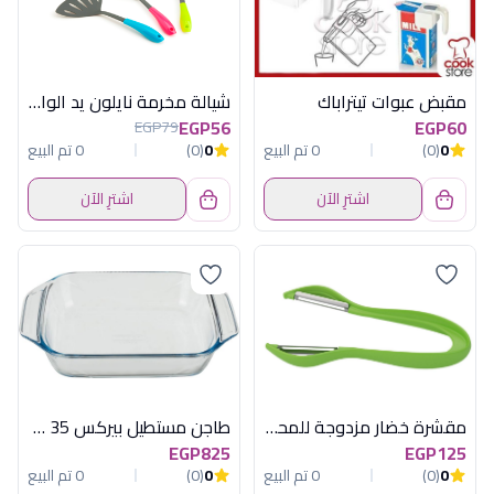
مقبض عبوات تيتراباك
شيالة مخرمة نايلون يد الوان هابى هوم
EGP56
EGP60
EGP79
0
(0)
0 تم البيع
0
(0)
0 تم البيع
اشترِ الآن
اشترِ الآن
مقشرة خضار مزدوجة للمحترفين توسكوما
طاجن مستطيل بيركس 35 سم اوبتيموم بالعلبة
EGP825
EGP125
0
(0)
0 تم البيع
0
(0)
0 تم البيع