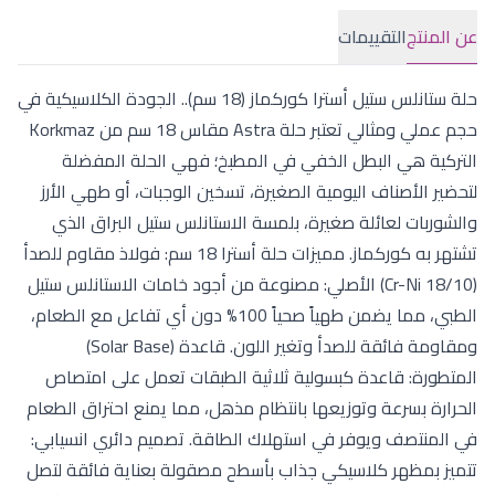
عن المنتج
التقييمات
حلة ستانلس ستيل أسترا كوركماز (18 سم).. الجودة الكلاسيكية في
حجم عملي ومثالي تعتبر حلة Astra مقاس 18 سم من Korkmaz
التركية هي البطل الخفي في المطبخ؛ فهي الحلة المفضلة
لتحضير الأصناف اليومية الصغيرة، تسخين الوجبات، أو طهي الأرز
والشوربات لعائلة صغيرة، بلمسة الاستانلس ستيل البراق الذي
تشتهر به كوركماز. مميزات حلة أسترا 18 سم: فولاذ مقاوم للصدأ
(Cr-Ni 18/10) الأصلي: مصنوعة من أجود خامات الاستانلس ستيل
الطبي، مما يضمن طهياً صحياً 100% دون أي تفاعل مع الطعام،
ومقاومة فائقة للصدأ وتغير اللون. قاعدة (Solar Base)
المتطورة: قاعدة كبسولية ثلاثية الطبقات تعمل على امتصاص
الحرارة بسرعة وتوزيعها بانتظام مذهل، مما يمنع احتراق الطعام
في المنتصف ويوفر في استهلاك الطاقة. تصميم دائري انسيابي:
تتميز بمظهر كلاسيكي جذاب بأسطح مصقولة بعناية فائقة لتصل