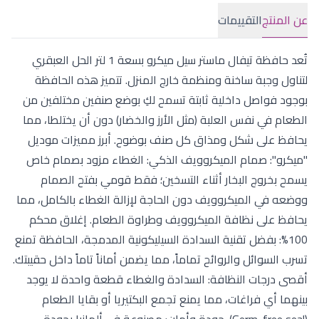
عن المنتج
التقييمات
تُعد حافظة تيفال ماستر سيل ميكرو بسعة 1 لتر الحل العبقري
لتناول وجبة ساخنة ومنظمة خارج المنزل. تتميز هذه الحافظة
بوجود فواصل داخلية ثابتة تسمح لكِ بوضع صنفين مختلفين من
الطعام في نفس العلبة (مثل الأرز والخضار) دون أن يختلطا، مما
يحافظ على شكل ومذاق كل صنف بوضوح. أبرز مميزات موديل
"ميكرو": صمام الميكروويف الذكي: الغطاء مزود بصمام خاص
يسمح بخروج البخار أثناء التسخين؛ فقط قومي بفتح الصمام
ووضعه في الميكروويف دون الحاجة لإزالة الغطاء بالكامل، مما
يحافظ على نظافة الميكروويف وطراوة الطعام. إغلاق محكم
100%: بفضل تقنية السدادة السيليكونية المدمجة، الحافظة تمنع
تسرب السوائل والروائح تماماً، مما يضمن أماناً تاماً داخل حقيبتك.
أقصى درجات النظافة: السدادة والغطاء قطعة واحدة لا يوجد
بينهما أي فراغات، مما يمنع تجمع البكتيريا أو بقايا الطعام