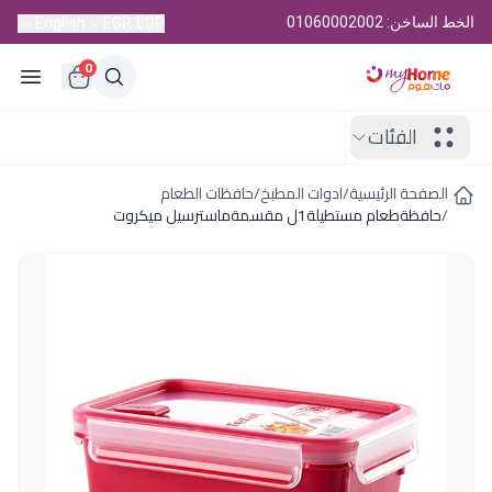
الخط الساخن: 01060002002
English
EGP, EGP
0
الفئات
الصفحة الرئيسية
/
ادوات المطبخ
/
حافظات الطعام
/
حافظةطعام مستطيلة1ل مقسمةماسترسيل ميكروت