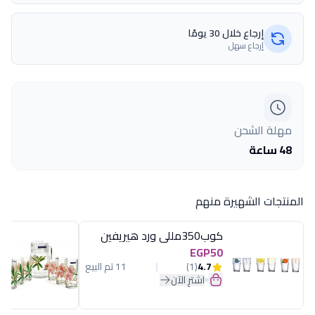
إرجاع خلال 30 يومًا
إرجاع سهل
مهلة الشحن
48 ساعة
المنتجات الشهيرة منهم
كوب350مللى ورد هيريفين
EGP50
4.7
(1)
11 تم البيع
اشترِ الآن