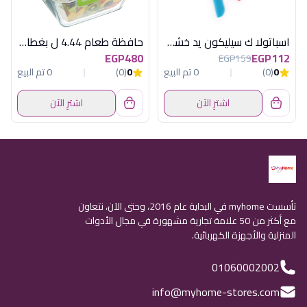
اسباتولا ك سيليكون يد خشب هابى هوم
حافظة طعام 4.44 ل بغطاء اخضر ستروماكس
EGP480
EGP112
EGP159
0
(0)
0 تم البيع
0
(0)
0 تم البيع
اشترِ الآن
اشترِ الآن
تأسست myhome في البداية عام 2016، وحتى الآن، نتعاون
مع أكثر من 50 علامة تجارية مشهورة في مجال الأدوات
المنزلية والأجهزة الكهربائية.
01060002002
info@myhome-stores.com