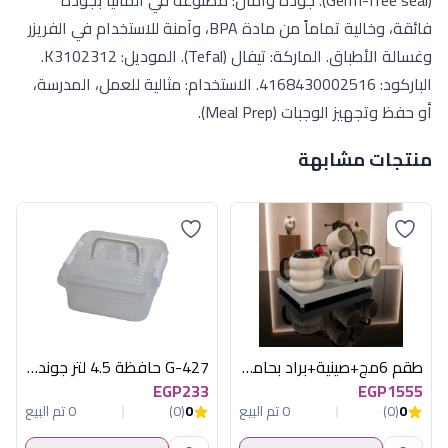
(Germ-free seal). جودة وأمان: مصنوعة في ألمانيا بجودة
فائقة، وخالية تماماً من مادة BPA، وآمنة للاستخدام في الفريزر
وغسالة الأطباق. الماركة: تيفال (Tefal). الموديل: K3102312.
الباركود: 4168430002516. الاستخدام: مثالية للعمل، المدرسة،
أو حفظ وتجهيز الوجبات (Meal Prep).
منتجات مشابهة
طقم 6مج+صينية+براد بحامل اكسفورد XL032
G-427 حافظة 4.5 لتر جوندول
EGP233
EGP1555
0
(0)
0 تم البيع
0
(0)
0 تم البيع