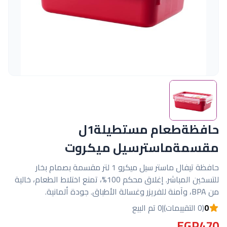
حافظةطعام مستطيلة1ل
مقسمةماسترسيل ميكروت
حافظة تيفال ماستر سيل ميكرو 1 لتر مقسمة بصمام بخار
للتسخين المباشر. إغلاق محكم 100%، تمنع اختلاط الطعام، خالية
من BPA، وآمنة للفريزر وغسالة الأطباق. جودة ألمانية.
0
(0 التقييمات)
|
0 تم البيع
EGP470