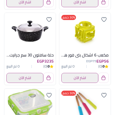
اشترِ الآن
اشترِ الآن
30% خصم
مكعب 6 اشكال بتى فور هابى هوم
حلة سافلون 30 سم جرانيت رمادى
EGP3235
EGP56
EGP79
0
(0)
0 تم البيع
0
(0)
0 تم البيع
اشترِ الآن
اشترِ الآن
30% خصم