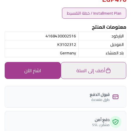
Installment Plan / خطة التقسيط
معلومات المنتج
الباركود
4168430002516
الموديل
K3102312
بلد المنشاء
Germany
أضف إلى السلة
اشترِ الآن
قبول الدفع
طرق متعددة
دفع آمن
مشفّر بـ SSL