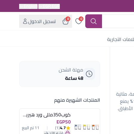
English
EGP, EGP
0
0
تسجيل الدخول
امات التجارية
مهلة الشحن
48 ساعة
مدورة 1.2 لتر مقسمة، مثالية
المنتجات الشهيرة منهم
للوجبات الكبيرة والمنظمة. إغلاق ألماني محكم 100% يمنع
كوب350مللى ورد هيريفين
EGP50
4.7
(1)
11 تم البيع
اشترِ الآن