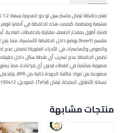
تعت
مشبعة ومنظمة. صُممت هذه الحافظة في ألمانيا لتوفر أ
لفترة أطول بمقدار الضعف مقارنة بالحافظات العادية. أبر
تضمن الحافظة عدم تسريب أي نقطة سائل داخل حقيبتك، كما 
مصبوبة مباشرة في الغطاء (بدون أي فراغات)، مما يمنع تك
مصنوعة من موا
غسالة الأطباق. الماركة: تيفال (Tefal). الموديل: K3100412. الشكل: دائري (Round). الباركود: 4168430002714. المنشأ: صنع في ألمانيا.
منتجات مشابهة