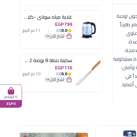
ل ويحتاجون لوجبة
غلاية مياه سوناي -كلاسيك 2200 وات، 1.7 لتر زجاج اضائة ليد - MAR-3752
EGP799
 طازجاً
0.0
(0)
11 تم البيع
 علوي
اشترِ الآن
القاعدة،
جيا السدادة المدمجة،
ة سيليكونية
سكينة بلطة 8 بوصة 2 مسمار
 وأمان:
EGP116
0.0
(0)
10 تم البيع
 جداً في
اشترِ الآن
0 العناصر
EGP0