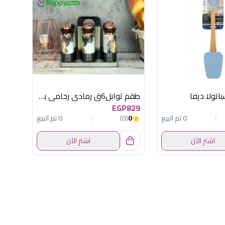
طقم توابل6ق رمادى رخامى باستاند هابى هوم
EGP829
0 تم البيع
0
(0)
0 تم البيع
اشترِ الآن
اشترِ الآن