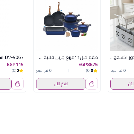
OX-113 مطبقية 2 دور اكسفورد
طقم حلل11مربع جريل قلاية طاجن رويال
DV-9067 اسباتولا ديفا
EGP115
EGP8675
0 تم البيع
0
(0)
0 تم البيع
0
(0)
الآن
اشترِ الآن