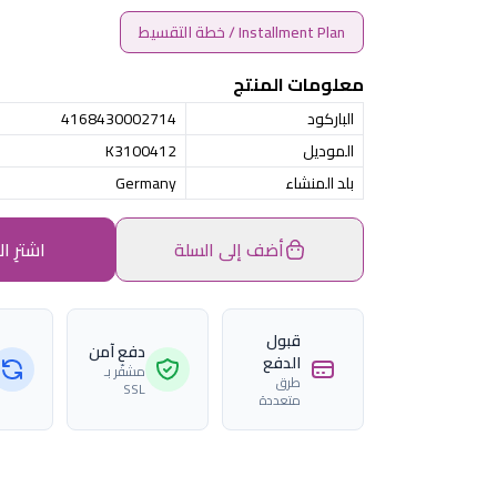
Installment Plan / خطة التقسيط
معلومات المنتج
الباركود
4168430002714
الموديل
K3100412
بلد المنشاء
Germany
أضف إلى السلة
اشترِ ال
قبول
دفع آمن
الدفع
مشفّر بـ
طرق
SSL
متعددة