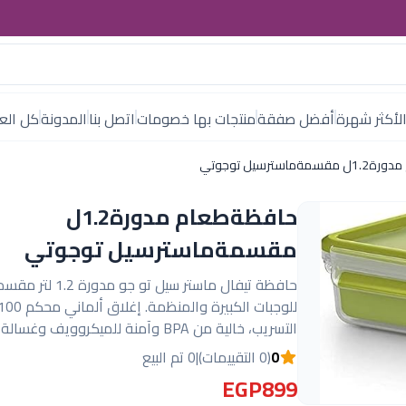
لأكثر شهرة
أفضل صفقة
منتجات بها خصومات
اتصل بنا
المدونة
كل العل
ماسترسيل توجوتي
حافظةطعام مدورة1.2ل
مقسمةماسترسيل توجوتي
حافظة تيفال ماستر سيل تو جو 
التسريب، خالية من BPA وآمنة للميكروويف وغسالة الأطباق.
0
(0 التقييمات)
|
0 تم البيع
EGP899