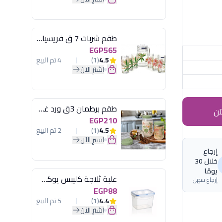
طقم شربات 7 ق فريسيا لومينارك
EGP565
4.5
(1)
4 تم البيع
اشترِ الآن
طقم برطمان 3ق ورد غطاء مينت جرين هيريفين
آن
EGP210
4.5
(1)
2 تم البيع
اشترِ الآن
إرجاع
خلال 30
يومًا
علبة ثلاجة كليبس يوكسان
إرجاع سهل
EGP88
4.4
(1)
5 تم البيع
اشترِ الآن