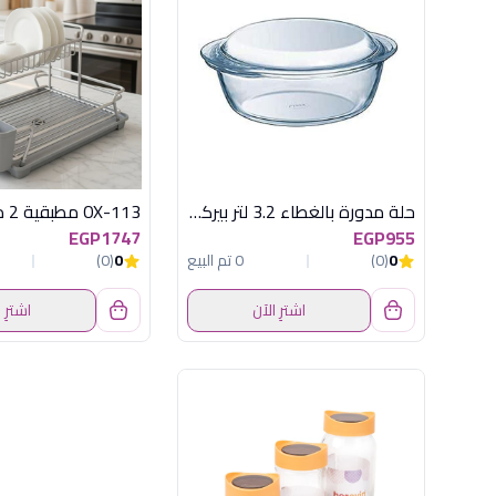
حلة مدورة بالغطاء 3.2 لتر بيركس
EGP1747
EGP955
0
(0)
0 تم البيع
0
(0)
اشترِ الآن
اشترِ 