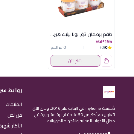
طقم برطمان 3ق بونا بيتيت هيريفين
EGP195
0
(0)
0 تم البيع
اشترِ الآن
روابط سر
المنتجات
تأسست myhome في البداية عام 2016، وحتى الآن،
من نحن
نتعاون مع أكثر من 50 علامة تجارية مشهورة في
مجال الأدوات المنزلية والأجهزة الكهربائية.
الأكثر شهرة