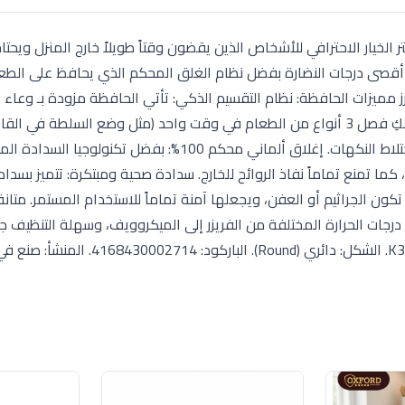
بر حافظة تيفال ماستر سيل تو جو المدورة بسعة 1.2 لتر الخيار الاحترافي للأشخاص الذين يقضون وقتاً طويلاً خارج المنز
قصى درجات النضارة بفضل نظام الغلق المحكم الذي يحافظ على الطعام
ز مميزات الحافظة: نظام التقسيم الذكي: تأتي الحافظة مزودة بـ وعاء
مقسم (Insert) يوضع داخل الحافظة الأساسية، مما يتيح لكِ فصل 3 أنواع من الطعام في وقت واحد (مثل وضع السلطة في 
والصوص والمكسرات في الأجزاء العلوية) لضمان عدم اختلاط النكهات. إغلاق ألماني محكم 100%: بفضل تكنولو
تمنع تماماً نفاذ الروائح للخارج. سدادة صحية ومبتكرة: تتميز بسداد
ون الجراثيم أو العفن، ويجعلها آمنة تماماً للاستخدام المستمر. متانة
د فائقة الجودة خالية من BPA، وتتحمل درجات الحرارة المختلفة من الفريزر إلى الميكروويف، وسهلة التنظيف