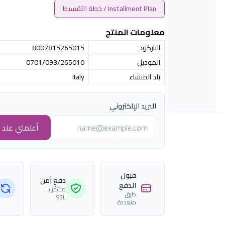
Installment Plan / خطة التقسيط
معلومات المنتج
الباركود
8007815265015
الموديل
0701/093/265010
بلد المنشاء
Italy
البريد الإلكتروني
أعلمني عند ا
قبول
دفع آمن
الدفع
مشفّر بـ
طرق
SSL
متعددة