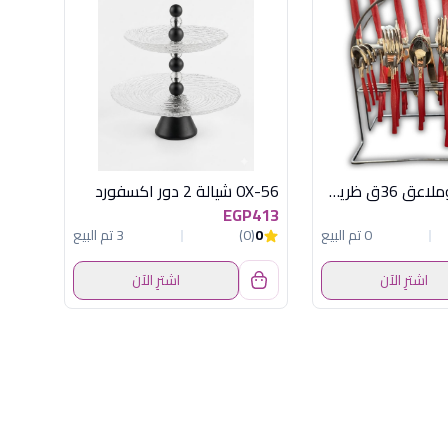
طقم شوك وملاعق 36ق ظريف احمر لامع
OX-56 شيالة 2 دور اكسفورد
EGP413
0 تم البيع
0
(0)
3 تم البيع
اشترِ الآن
اشترِ الآن