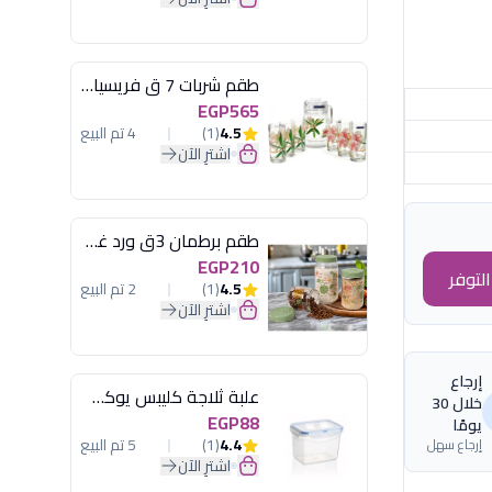
طقم شربات 7 ق فريسيا لومينارك
EGP565
4.5
(1)
4 تم البيع
اشترِ الآن
طقم برطمان 3ق ورد غطاء مينت جرين هيريفين
EGP210
لتوفر
4.5
(1)
2 تم البيع
اشترِ الآن
إرجاع
علبة ثلاجة كليبس يوكسان
خلال 30
EGP88
يومًا
4.4
(1)
5 تم البيع
إرجاع سهل
اشترِ الآن