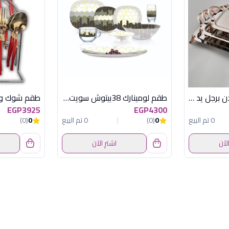
طقم صوانى3ق سيدن برجل يد نحاسى × سيلفر
طقم لومينارك 38بيتوش سويت لاين سودو جراى
EGP3925
EGP4300
0 تم البيع
0
(0)
0 تم البيع
0
(0)
الآن
اشترِ الآن