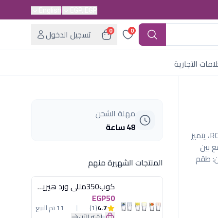
English
EGP, EGP
0
0
تسجيل الدخول
امات التجارية
مهلة الشحن
48 ساعة
طقم 6 أكواب عصير كريستال إيطالي "لوكسر" من RCR، يتميز
 بين
ين: طقم
المنتجات الشهيرة منهم
كوب350مللى ورد هيريفين
EGP50
4.7
(1)
11 تم البيع
اشترِ الآن