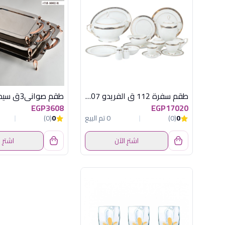
طقم سفرة 112 ق الفريدو MO-007
EGP3608
EGP17020
0
(0)
0 تم البيع
0
(0)
اشترِ الآن
اشترِ 