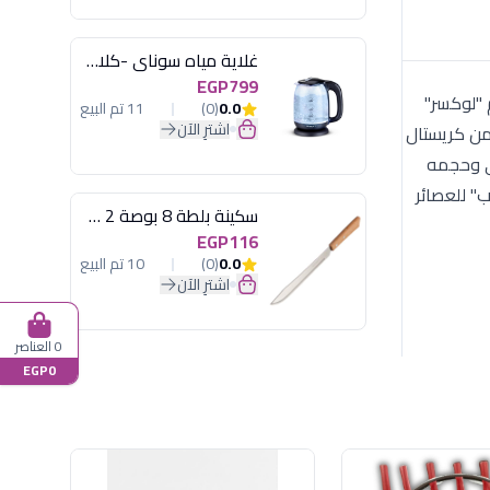
غلاية مياه سوناي -كلاسيك 2200 وات، 1.7 لتر زجاج اضائة ليد - MAR-3752
EGP799
الإيطالية. استوحي تصميم "لوكسر"
0.0
(0)
11 تم البيع
اشترِ الآن
من كريستال
لي وحجمه
سكينة بلطة 8 بوصة 2 مسمار
EGP116
0.0
(0)
10 تم البيع
اشترِ الآن
0 العناصر
EGP0