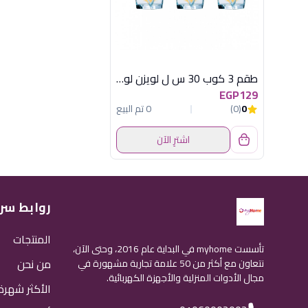
طقم 3 كوب 30 س ل لويزن لومينارك فرنساوى
EGP129
0
(0)
0 تم البيع
اشترِ الآن
روابط سر
المنتجات
تأسست myhome في البداية عام 2016، وحتى الآن،
من نحن
نتعاون مع أكثر من 50 علامة تجارية مشهورة في
مجال الأدوات المنزلية والأجهزة الكهربائية.
الأكثر شهرة