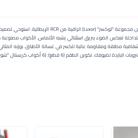
طقم أكواب عصير "شوب" (Highball) مكون من 6 قطع من مجموعة "لوكسر" (Luxor) الراقية من RCR 
متداخلة تعكس الضوء ببريق استثنائي يشبه الألماس. الأكواب مصنوعة 
تضمن شفافية مطلقة ومقاومة عالية للكسر في غسالة الأطباق. بوزنه المثا
 تكوين الطقم (6 قطع): (6 أكواب كريستال "شوب" للعصائر