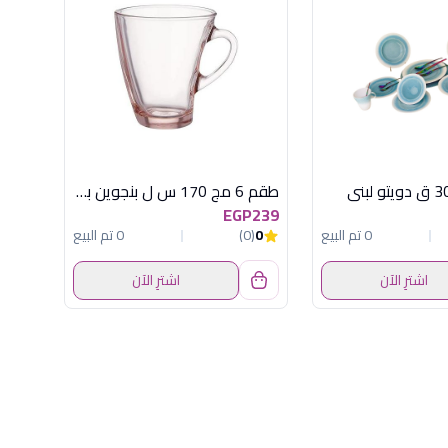
طقم 6 مج 170 س ل بنجوين بينك باسابتشة
EGP239
0 تم البيع
0
(0)
0 تم البيع
اشترِ الآن
اشترِ الآن