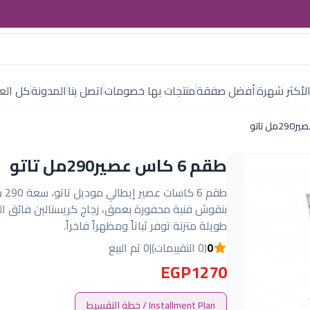
لأكثر شهرة
أفضل صفقة
منتجات بها خصومات
اتصل بنا
المدونة
كل العل
طقم 6 كاس عصير290مل تاتو
طقم 6 
بنقوش فنية محفورة بعمق، زجاج كريستالين فائق ال
طويلة متزنة توفر ثباتاً ومظهراً فاخراً.
0
(0 التقييمات)
|
0 تم البيع
EGP1270
Installment Plan / خطة التقسيط