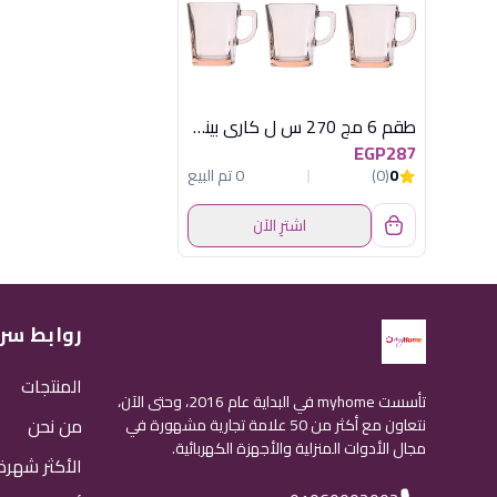
طقم 6 مج 270 س ل كارى بينك باسابتشة
EGP287
0
(0)
0 تم البيع
اشترِ الآن
روابط سر
المنتجات
تأسست myhome في البداية عام 2016، وحتى الآن،
من نحن
نتعاون مع أكثر من 50 علامة تجارية مشهورة في
مجال الأدوات المنزلية والأجهزة الكهربائية.
الأكثر شهرة