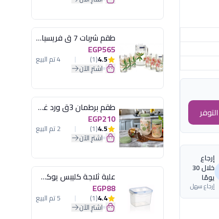
طقم شربات 7 ق فريسيا لومينارك
EGP565
4.5
(1)
4 تم البيع
اشترِ الآن
طقم برطمان 3ق ورد غطاء مينت جرين هيريفين
لتوفر
EGP210
4.5
(1)
2 تم البيع
اشترِ الآن
إرجاع
خلال 30
علبة ثلاجة كليبس يوكسان
يومًا
إرجاع سهل
EGP88
4.4
(1)
5 تم البيع
اشترِ الآن