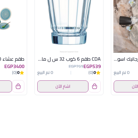
طقم عشاء 30ق اورجانيك اسود اكسفورد - كود 24020
CDA طقم 6 كوب 32 س ل ماكاسار
طقم عشاء 30 ق دويتو لبنى
EGP3400
EGP539
EGP769
0 تم البيع
0
(0)
0 تم البيع
0
(0)
الآن
اشترِ الآن