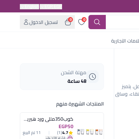
English
EGP, EGP
0
0
تسجيل الدخول
امات التجارية
مهلة الشحن
48 ساعة
كاسات عصير إيطالي موديل تاتو، سعة 290 مل. يتميز
نقاء، وساق
المنتجات الشهيرة منهم
كوب350مللى ورد هيريفين
EGP50
4.7
(1)
11 تم البيع
اشترِ الآن