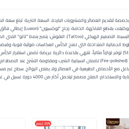
ات الطقم: يتكون من 6 كاسات بساق (Stemware) مخصصة لتقديم العصائر والمشروبات الباردة. السعة اللترية: تبلغ 
290 مل، وهي سعة مثالية لتقديم العصائر الطازجة أو الكوكتيلات بقطع الفا
ببريق كريستالي مستدام ومقاومة عالية للخدش والكسر البسيط. التصميم الهيكلي (Tattoo): النقوش: يتميز
لجمالية المتداخلة التي تمنح الكأس انعكاسات ضوئية قوية وقبضة ي
الساق والقاعدة: مزود بساق زجاجية نحيفة وانسيابية (Stem) توفر توازناً مثالياً، تنتهي بقاعدة دائرية عريضة تضمن استق
أو انزلاقه. الحافة: حافة علوية مستديرة ومصقولة حرارياً (Fire-polished) لضمان انسيابية الشرب ومقاومة التشرخ عند ا
ا يتفاعل مع الأحماض الطبيعية في العصائر ولا يمتص الروائح. سطح غير م
تراكم الرواسب الجيرية أو بقايا السكريات بعد الغسيل. العناية والاستخدام: المنتج مصمم ليتحمل أكثر 
30% خصم