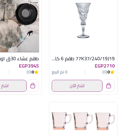
77K37/240/19J19 طقم 6 كاس كاسكاد
EGP3945
EGP2710
0
(0)
0 تم البيع
0
(0)
اشترِ الآن
اشترِ 