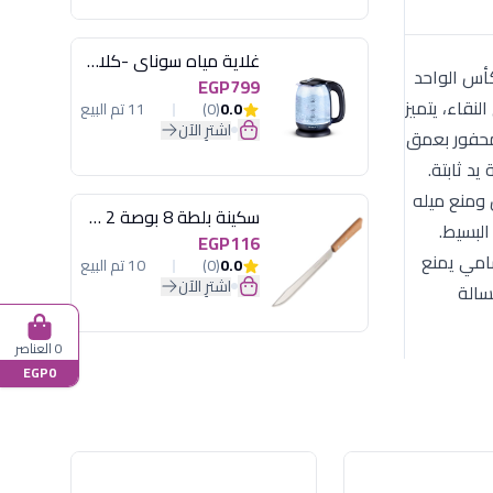
غلاية مياه سوناي -كلاسيك 2200 وات، 1.7 لتر زجاج اضائة ليد - MAR-3752
سعة الكأس الواحد
EGP799
كهة. الخامة: زجاج "لوكسيون" (Luxion) إيطالي فائق النقاء، يتميز
0.0
(0)
11 تم البيع
اشترِ الآن
 بنمط "تاتو" الفني المحفور بعمق
د ثابتة.
رار الكأس ومنع ميله
سكينة بلطة 8 بوصة 2 مسمار
لاصطدام البسيط.
EGP116
سامي يمنع
0.0
(0)
10 تم البيع
اشترِ الآن
من 4000 دورة غسيل في غسالة
0 العناصر
EGP0