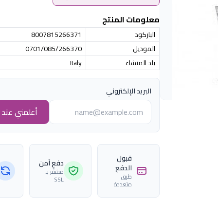
معلومات المنتج
الباركود
8007815266371
الموديل
0701/085/266370
بلد المنشاء
Italy
البريد الإلكتروني
أعلمني عند ا
قبول
دفع آمن
الدفع
مشفّر بـ
طرق
SSL
متعددة