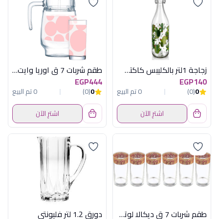
زجاجة 1لتر بالكليبس كاكتس ليلة ديكفر
طقم شربات 7 ق اوريا وايت بينك لومينارك
EGP444
EGP140
0
(0)
0 تم البيع
0
(0)
0 تم البيع
اشترِ الآن
اشترِ الآن
طقم شربات 7 ق ديكالا لوتس
دورق 1.2 لتر فليونتى