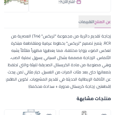
اشترِ الآن
عن المنتج
التقييمات
زجاجة تقديم دائرية من مجموعة "تريكس" (Trix) العصرية من
RCR. يتميز تصميم "تريكس" بخطوط عرضية ومتقاطعة مبتكرة
تعكس الضوء بزوايا مختلفة، مما يعطيها مظهراً متلألئاً يشبه
الألماس. الزجاجة مصممة بشكل انسيابي يسهل عملية الصب،
وهي مصنوعة من مادة الكريستال الصديقة للبيئة والتي تحتفظ
بلمعانها حتى بعد مئات المرات من الغسيل. خيار مثالي لمن يبحث
عن الأناقة الإيطالية الحديثة في تقديم المشروبات. تكوين الطقم:
(قطعتين: زجاجة كريستال مدورة + سدادة محكمة)
منتجات مشابهة