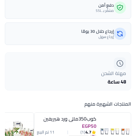
دفع آمن
مشفّر بـ SSL
إرجاع خلال 30 يومًا
إرجاع سهل
مهلة الشحن
48 ساعة
المنتجات الشهيرة منهم
كوب350مللى ورد هيريفين
EGP50
4.7
(1)
11 تم البيع