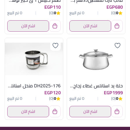
قالب تارت مستطيل35سم بقاعدةمتحركةماربل ن
طقم كليبس 1 ق كبير توسكوما
EGP110
EGP680
0
(0)
0 تم البيع
0
(0)
0 تم البيع
اشترِ الآن
اشترِ الآن
حلة يد استانلس غطاء زجاج 24
DH2025-176 منخل استانلس صغير ديفا
EGP120
EGP1999
0
(0)
0 تم البيع
0
(0)
0 تم البيع
اشترِ الآن
اشترِ الآن