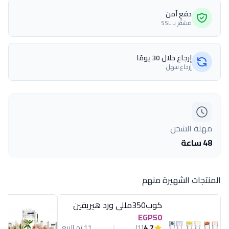
دفع آمن
مشفّر بـ SSL
إرجاع خلال 30 يومًا
إرجاع سهل
مهلة الشحن
48 ساعة
المنتجات الشهيرة منهم
كوب350مللى ورد هيريفين
EGP50
4.7
(1)
11 تم البيع