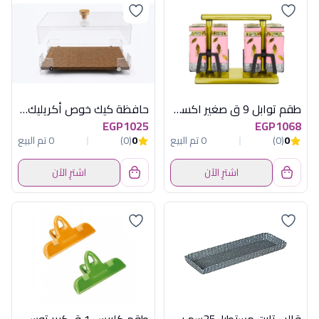
طقم توابل 9 ق صغير اكسفورد
حافظة كيك خوص أكريليك كبير أكسفورد OX-24
EGP1025
EGP1068
0
(0)
0 تم البيع
0
(0)
0 تم البيع
اشترِ الآن
اشترِ الآن