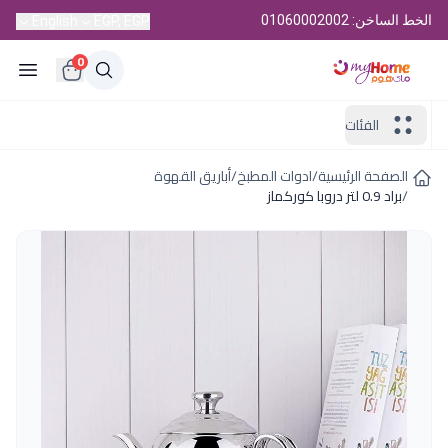
الخط الساخن: 01060002002
English
EGP, EGP
0
الفئات
الصفحة الرئيسية
/
ادوات المطبخ
/
أباريق القهوة
/
براد 0.9 لتر دروبا كوركماز