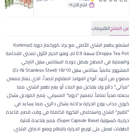
اشترِ الآن
عن المنتج
التقييمات
استمتع بطعم الشاي الأصلي مع براد كوركماز دروبا (Korkmaz
Droppa Tea Pot) بسعة 0.9 لتر، وهو الخيار الأول لمحبي الفخامة
والعملية في المطبخ بفضل جودة الستانلس ستيل التركي
المشهور عالمياً. ستانلس ستيل 18/10 (Cr-Ni Stainless Steel):
مصنوع من أجود أنواع الفولاذ المقاوم للصدأ، الذي يمتاز بلمعان
"مرآتي" دائم ولا يتفاعل مع الماء أو يغير طعم الشاي، مما
يجعله صحياً تماماً. تصميم "دروبا" الانسيابي: يتميز الموديل بشكل
كروي جذاب يوزع الحرارة بداخله بشكل دائري، مما يساعد في
"تلقيم" الشاي واستخلاص النكهة الكاملة في وقت قصير. قاعدة
حرارية كبسولية (Super Capsule Base): يتميز بقاعدة ثلاثية
الطبقات تعمل على توزيع الحرارة بانتظام ومنع احتراق الشاي،