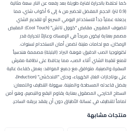
كما تحتفظ بالحرارة لفترة طويلة بعد رفعه عن النار. سعة مثالية
(0.9 لتر): الحجم المفضل لتحضير من 4 إلى 6 أكواب شاي، مما
يجعله عملياً جداً للاستخدام اليومي السريع أو لتقديم الشاي
للضيوف المقربين. مقابض "كوول تاتش" (Cool Touch): المقبض
مصمم بعناية ليكون مريحاً في الإمساك وعازلاً للحرارة قدر
الإمكان، مع لحامات متينة تضمن أمان الاستخدام لسنوات.
تكنولوجيا الصب الدقيق: فوهة البراد (البلبلة) مصممة هندسياً
لتمنع تنقيط الشاي أثناء الصب، مما يحافظ على نظافة مفرش
السفرة والصينية. متوافق مع جميع المواقد: يعمل كفاءة عالية
على بوتاجازات الغاز، الكهرباء، وحتى "الاندكشن" (Induction)،
بفضل قاعدته المسطحة والمتينة. سهولة التنظيف واللمعان:
السطح الخارجي المصقول بعناية يقاوم البقع والتبصيم، وهو آمن
تماماً للتنظيف في غسالة الأطباق دون أن يفقد بريقه الساحر.
منتجات مشابهة