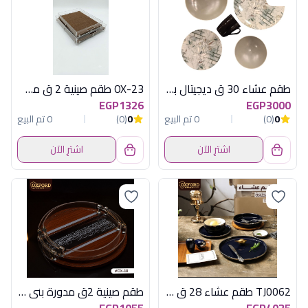
طقم عشاء 30 ق ديجيتال بيج لوتس كود 35
OX-23 طقم صينية 2 ق مستطيل صغير اكسفورد
EGP1326
EGP3000
0
(0)
0 تم البيع
0
(0)
0 تم البيع
اشترِ الآن
اشترِ الآن
TJ0062 طقم عشاء 28 ق اكسفورد
طقم صينية 2ق مدورة بنى فاتح اكسفورد 18
EGP1055
EGP4035