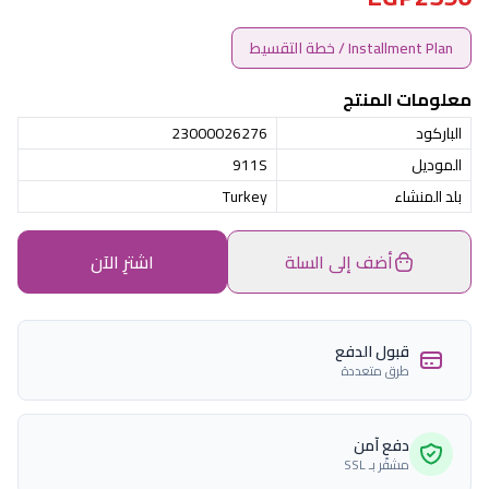
Installment Plan / خطة التقسيط
معلومات المنتج
الباركود
23000026276
الموديل
911S
بلد المنشاء
Turkey
أضف إلى السلة
اشترِ الآن
قبول الدفع
طرق متعددة
دفع آمن
مشفّر بـ SSL