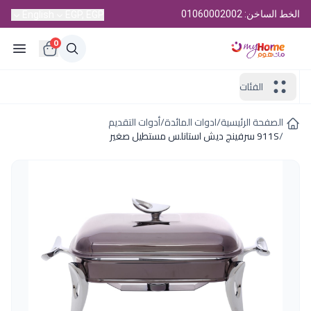
الخط الساخن: 01060002002
English
EGP, EGP
0
الفئات
الصفحة الرئيسية
/
ادوات المائدة
/
أدوات التقديم
/
911S سرفينج ديش استانلس مستطيل صغير