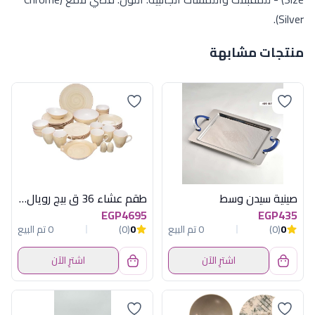
Silver).
منتجات مشابهة
صينية سيدن وسط
طقم عشاء 36 ق بيج رويال الفريدو
EGP4695
EGP435
0
(0)
0 تم البيع
0
(0)
0 تم البيع
اشترِ الآن
اشترِ الآن