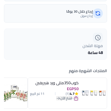
إرجاع خلال 30 يومًا
إرجاع سهل
مهلة الشحن
48 ساعة
المنتجات الشهيرة منهم
كوب350مللى ورد هيريفين
EGP50
4.7
(1)
11 تم البيع
اشترِ الآن