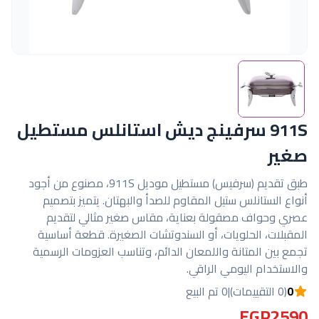
911S سرفينج ديش استانلس مستطيل
صغير
طبق تقديم (سرفيس) مستطيل موديل 911S، مصنوع من أجود
أنواع الستانلس ستيل المقاوم للصدأ والبهتان. يتميز بتصميم
عصري وحواف مصقولة بعناية، مقاس صغير مثالي لتقديم
المقبلات، الحلويات، أو السندوتشات الصغيرة. قطعة أساسية
تجمع بين المتانة واللمعان الدائم، وتناسب العزومات الرسمية
والاستخدام اليومي الراقي.
0
(0 التقييمات)
|
0 تم البيع
EGP2590