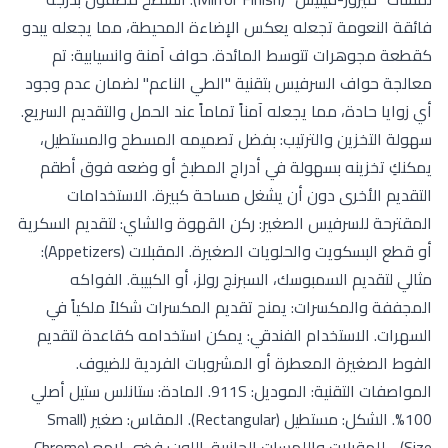
فائقة النعومة تجعله يعكس الإضاءة المحيطة، مما يجعله يبدو
كقطعة مجوهرات تتوسط المائدة. حواف آمنة وانسيابية: تم
معالجة حواف السرفيس بتقنية "الطي الناعم" لضمان عدم وجود
أي زوايا حادة، مما يجعله آمناً تماماً عند الحمل والتقديم السريع.
سهولة التخزين والترتيب: بفضل تصميمه المسطح والمستطيل،
يمكنكِ تخزينه بسهولة في أدراج المطبخ أو وضعه فوق أطقم
التقديم الأخرى دون أن يشغل مساحة كبيرة. الاستخدامات
المقترحة للسرفيس الصغير: ركن القهوة والشاي: لتقديم السكرية
أو قطع البسكويت والحلويات الصغيرة. المقبلات (Appetizers):
مثالي لتقديم السمبوسك، السبرنج رولز، أو الكبيبة. الفواكه
المجففة والمكسرات: يمنح تقديم المكسرات شكلاً ملكياً في
السهرات. الاستخدام الفندقي: يمكن استخدامه كقاعدة لتقديم
الفوط الصغيرة المعطرة أو المشروبات الفردية للضيوف.
المواصفات التقنية: الموديل: 911S. المادة: ستانلس ستيل أصلي
100%. الشكل: مستطيل (Rectangular). المقاس: صغير (Small
Size) - للمقبلات واللمسات الجانبية. اللون: فضي لامع (Chrome