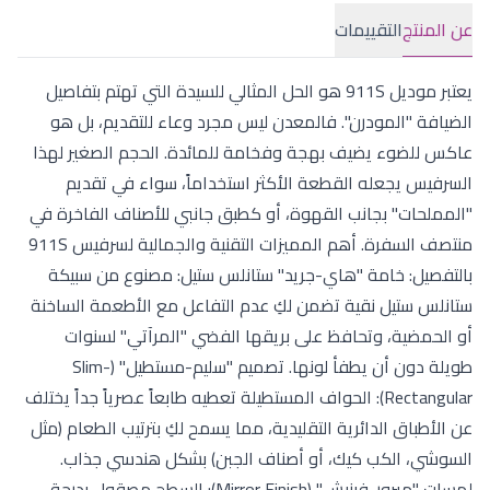
عن المنتج
التقييمات
يعتبر موديل 911S هو الحل المثالي للسيدة التي تهتم بتفاصيل
الضيافة "المودرن". فالمعدن ليس مجرد وعاء للتقديم، بل هو
عاكس للضوء يضيف بهجة وفخامة للمائدة. الحجم الصغير لهذا
السرفيس يجعله القطعة الأكثر استخداماً، سواء في تقديم
"المملحات" بجانب القهوة، أو كطبق جانبي للأصناف الفاخرة في
منتصف السفرة. أهم المميزات التقنية والجمالية لسرفيس 911S
بالتفصيل: خامة "هاي-جريد" ستانلس ستيل: مصنوع من سبيكة
ستانلس ستيل نقية تضمن لكِ عدم التفاعل مع الأطعمة الساخنة
أو الحمضية، وتحافظ على بريقها الفضي "المرآتي" لسنوات
طويلة دون أن يطفأ لونها. تصميم "سليم-مستطيل" (Slim-
Rectangular): الحواف المستطيلة تعطيه طابعاً عصرياً جداً يختلف
عن الأطباق الدائرية التقليدية، مما يسمح لكِ بترتيب الطعام (مثل
السوشي، الكب كيك، أو أصناف الجبن) بشكل هندسي جذاب.
لمسات "ميرور-فينيش" (Mirror Finish): السطح مصقول بدرجة