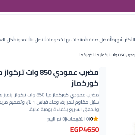
لأكثر شهرة
أفضل صفقة
منتجات بها خصومات
اتصل بنا
المدونة
كل العل
 مايا كوركماز
مضرب عمودي 850 وات تركوا
كوركماز
مضرب عمودي كوركماز ميا 850 وات تركوا
ستيل مقاوم للحرارة، وعاء قياس 1 لتر، و
والخفق السريع بكفاءة يومية عالية.
0
(0 التقييمات)
|
0 تم البيع
EGP4650