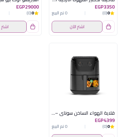
EGP29000
EGP3350
0
(0)
0 تم البيع
0
(0)
اشترِ الآن
اشترِ 
قلاية الهواء الساخن سوناي – كوك ماستر برو – 2000 وات، 7 لتر – مؤقت يصل الي 60 دقيقة - اسود –MAR-710
EGP4399
0
(0)
0 تم البيع