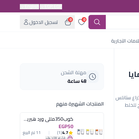
English
EGP, EGP
0
0
تسجيل الدخول
امات التجارية
ز مايا
مهلة الشحن
48 ساعة
ز. يتميز بذراع ستانلس
المنتجات الشهيرة منهم
تصميم مريح للخلط
كوب350مللى ورد هيريفين
EGP50
4.7
(1)
11 تم البيع
اشترِ الآن