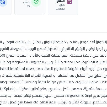
الدفع
مشفّر بـ
طرق
SSL
متعددة
ر طعام كوركماز ميا (Mia) – قوة 850 وات (تركواز) يُعد موديل ميا من كوركماز التوازن المثالي بين الأداء اليوم
كيا ليكون الرفيق الدائم في المطبخ لتحضير الوجبات السريعة، الشورب
زلية المتكررة، مما يجعله مثالياً لهرس الخضروات المسلوقة وخلط ا
 ستيل (18/10): ذراع الخلط مصنوع من أجود أنواع الفولاذ المقاوم للصدأ، مما يجعله آمناً تماماً للخ
القلق من التفاعل مع الطعام أو انصهار الأجزاء البلاستيكية. شفرات 
 المكونات بسرعة، مما يضمن قواماً ناعماً ومتجانساً للصلصات وطعا
عملية الخلط السريع. المميزات التشغيلية والتصميمية: تصميم مريح (Ergonomic Grip): مقبض الجهاز مصمم ليل
لمستخدم. سهولة الفك والتركيب: يتميز بنظام فك بسيط يتيح فصل الذرا