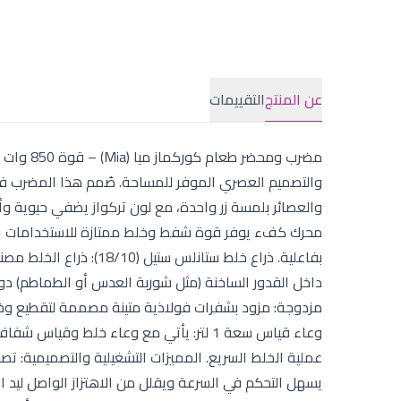
عن المنتج
التقييمات
مضرب ومحض
والتصميم العصري الموفر للمساحة. صُمم هذا المضرب في تر
محرك كفء يوفر قوة شفط وخلط ممتازة للاستخدامات المن
بفاعلية. ذراع خلط ستانلس
داخل القدور الساخنة (مثل شوربة العدس أو الطماطم) دون 
مزدوجة: مزود بشفرات فولاذية متينة مصممة لتقطيع وخلط
يسهل التحكم في السرعة ويقلل من الاهتزاز الواصل ليد ا