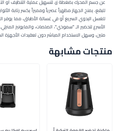
للبقع، يمنح الجهاز مظهراً عصرياً ومميزاً يكسر رتابة الأل
الأسرع لتحضير الـ "سموذي"، الصلصات، والمايونيز المنزلي.
متين، وسهل الاستخدام المباشر دون تعقيدات الأجهزة الكب
منتجات مشابهة
ماكينة تحضير القهوة التركية أرزوم أوكا مينيو نحاسي
اسبريسو اوكا برو سي