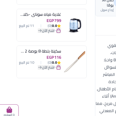
خلال 30
يومًا
إرجاع سهل
غلاية مياه سوناي -كلاسيك 2200 وات، 1.7 لتر زجاج اضائة ليد - MAR-3752
EGP799
0.0
(0)
11 تم البيع
اشترِ الآن
ي القوي
سكينة بلطة 8 بوصة 2 مسمار
ات،
EGP116
والعصائر بلمسة زر واحدة، مع لون تركواز يضفي حيوية وأناقة على ديكور مطبخك. المواصفات الفنية والأداء: المحرك المتزن (850 وات):
0.0
(0)
10 تم البيع
لسوائل
اشترِ الآن
لط المباشر
حادة
م الأطفال.
وعاء قياس سعة 1 لتر: يأتي مع وعاء خلط وقياس شفاف بسعة متميزة، مصمم بشكل هندسي يمنع تطاير المكونات (Anti-Splash) أثناء
ائم قبضة اليد بشكل مريح، مما
ع المعدني
0 العناصر