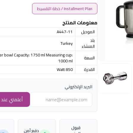
Installment Plan / خطة التقسيط
معلومات المنتج
الموديل
A447-11
بلد
Turkey
المنشاء
r bowl Capacity: 1750 ml Measuring cup:
السعة
1000 ml
القدرة
850 Watt
البريد الإلكتروني
أعلمني عند ا
قبول
دفع آمن