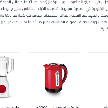
عن جسم المحرك بضغطة زر، لتسهيل عملية التنظيف أو التخزين في الأدراج الصغيرة. اللون التركو
وان التقليدية في المطبخ. سهولة التنظيف: الذراع الستانلس ستيل والوعاء 
للغسل اليدوي السريع أو في غس
 بفضل وزنه الخفيف وقوته المناسبة، يعتبر خياراً ذكياً لمن يبحث عن جها
يرة.
لفر
غلاية مياه سوناي - 2200 وات، 1.7 لتر - احمر - MAR-3000