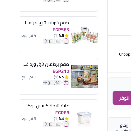
طقم شربات 7 ق فريسيا لومينارك
EGP565
4.5
(1)
4 تم البيع
اشترِ الآن
Choppe
طقم برطمان 3ق ورد غطاء مينت جرين هيريفين
EGP210
4.5
(1)
2 تم البيع
اشترِ الآن
لتوفر
علبة ثلاجة كليبس يوكسان
EGP88
4.4
(1)
5 تم البيع
اشترِ الآن
إرجاع