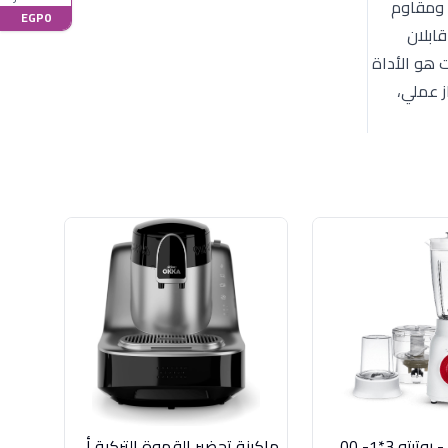
از (Turquoise): طلاء عالي الجودة ومقاوم
EGP0
قابلان
الة الأطباق، مما يوفر الوقت والجهد بعد التحضير. فوائد الاستخدام: مضرب كوركماز ميا 850 وات هو الأداة
ز عملي،
خلاط سوناي - روتيتو 3*1- 500 وات، 1.5 لتر، 3 سرعات MAR-2500
ماكينة تحضير القهوة التركية أرزوم أوكا إيليت 710 وات - أسود وفضي لامع