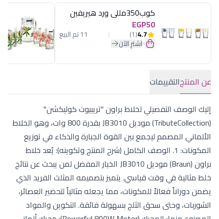
كوب350مللى ورد هيريفين
EGP50
4.7
(1)
11 تم البيع
اشترِ الآن
عن المنتج
التقييمات
إليك الوصف التفصيلي لخلاط براون "تريبيوت كوليكشن"
(TributeCollection) موديل JB3010 بقدرة 800 وات، وهو الخلاط
الألماني المصمم ليجمع بين القوة الجبارة والذكاء في توزيع
المكونات: 1. الوصف الكامل (شرح المنتج وتكوينه): يُعد خلاط
براون (Braun) موديل JB3010 الخيار المفضل لمن يبحث عن نتائج
خلط مثالية في وقت قياسي. يتميز بتصميمه المثلث الفريد الذي
يضمن دوراناً فعالاً للمكونات، مما يجعله مثالياً لتحضير العصائر،
الشوربات، وحتى سحق الثلج بسهولة فائقة. التكوين والمواد
المصنوع منها: المحرك (Powerful 800W Motor): محرك ألماني