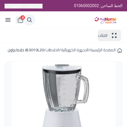
الخط الساخن: 01060002002
English
EGP, EGP
0
الفئات
الصفحة الرئيسية
/
الاجهزة الكهربائية
/
الخلاطات
/
JB3010L20 خلاط براون