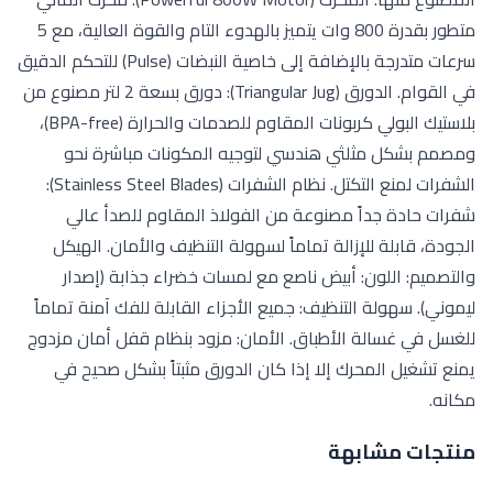
متطور بقدرة 800 وات يتميز بالهدوء التام والقوة العالية، مع 5
سرعات متدرجة بالإضافة إلى خاصية النبضات (Pulse) للتحكم الدقيق
في القوام. الدورق (Triangular Jug): دورق بسعة 2 لتر مصنوع من
بلاستيك البولي كربونات المقاوم للصدمات والحرارة (BPA-free)،
ومصمم بشكل مثلثي هندسي لتوجيه المكونات مباشرة نحو
الشفرات لمنع التكتل. نظام الشفرات (Stainless Steel Blades):
شفرات حادة جداً مصنوعة من الفولاذ المقاوم للصدأ عالي
الجودة، قابلة للإزالة تماماً لسهولة التنظيف والأمان. الهيكل
والتصميم: اللون: أبيض ناصع مع لمسات خضراء جذابة (إصدار
ليموني). سهولة التنظيف: جميع الأجزاء القابلة للفك آمنة تماماً
للغسل في غسالة الأطباق. الأمان: مزود بنظام قفل أمان مزدوج
يمنع تشغيل المحرك إلا إذا كان الدورق مثبتاً بشكل صحيح في
مكانه.
منتجات مشابهة