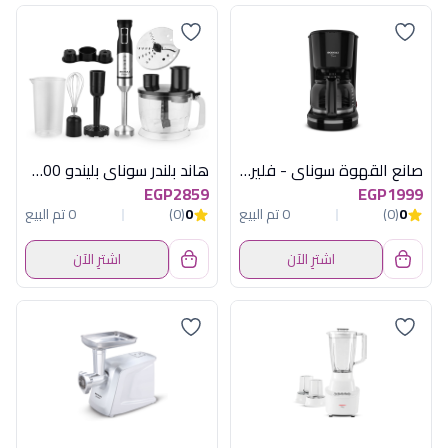
صانع القهوة سوناي - فلير - 870 وات ,بسعة 12 كوب ,اسود SH-1210
هاند بلندر سوناي بليندو 1500 وات MAR-577
EGP2859
EGP1999
0
(0)
0 تم البيع
0
(0)
0 تم البيع
اشترِ الآن
اشترِ الآن