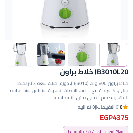
JB3010L20 خلاط براون
خلاط براون 800 وات (JB3010). دورق مثلث سعة 2 لتر لخلط
مثالي، 5 سرعات مع خاصية النبضات، شفرات ستانلس ستيل قابلة
للفك، وتصميم ألماني فائق الاعتمادية.
0
(0 التقييمات)
|
0 تم البيع
EGP4375
Installment Plan / خطة التقسيط