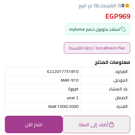
0
(0 التقييمات)
|
0 تم البيع
EGP969
استفد بكوبون خصم myhome
Installment Plan / خطة التقسيط
معلومات المنتج
الباركود
6222017751810
الموديل
MAR-910
بلد المنشاء
Egypt
الضمان
2 year
القدرة
1000/2000 Watt
أضف إلى السلة
اشترِ الآن