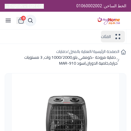
الخط الساخن: 01060002002
English
EGP, EGP
0
الفئات
الصفحة الرئيسية
/
العناية بالمنزل
/
دفايات
, دفاية مروحة -كومفي بلو,1000/2000 وات, 3 مستويات
/
حرارة,خاصية الدوران,اسود MAR-910