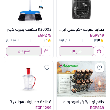
دفاية مروحة -كومفي اير ,1000/2000 وات, ٢مستوي حرارة , مروحة ،اسود MAR-909
K20003 مكنسة يدوية كلينر
EGP275
EGP849
0
(0)
0 تم البيع
0
(0)
3 تم البيع
اشترِ الآن
اشترِ الآن
طقم توابل8 ق اسود رخامى باستاند هابى هوم
قطاعة خضراوات سوناى 3 سكينة 450 وات احمر
EGP1299
EGP849