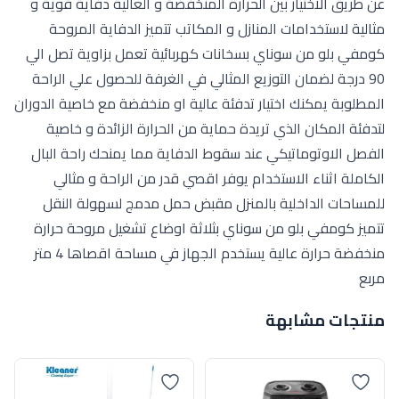
عن طريق الاختيار بين الحرارة المنخفضة و العالية دفاية قوية و
مثالية لاستخدامات المنازل و المكاتب تتميز الدفاية المروحة
كومفي بلو من سوناي بسخانات كهربائية تعمل بزاوية تصل الي
90 درجة لضمان التوزيع المثالي في الغرفة للحصول علي الراحة
المطلوبة يمكنك اختيار تدفئة عالية او منخفضة مع خاصية الدوران
لتدفئة المكان الذي تريدة حماية من الحرارة الزائدة و خاصية
الفصل الاوتوماتيكي عند سقوط الدفاية مما يمنحك راحة البال
الكاملة اثناء الاستخدام يوفر اقصي قدر من الراحة و مثالي
للمساحات الداخلية بالمنزل مقبض حمل مدمج لسهولة النقل
تتميز كومفي بلو من سوناي بثلاثة اوضاع تشغيل مروحة حرارة
منخفضة حرارة عالية يستخدم الجهاز في مساحة اقصاها 4 متر
مربع
منتجات مشابهة