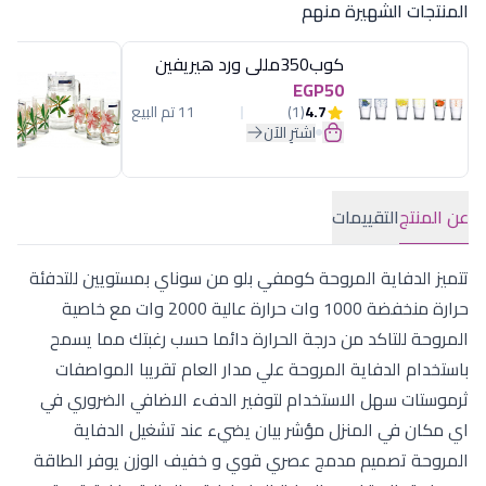
المنتجات الشهيرة منهم
كوب350مللى ورد هيريفين
EGP50
4.7
(1)
11 تم البيع
اشترِ الآن
عن المنتج
التقييمات
تتميز الدفاية المروحة كومفي بلو من سوناي بمستويين للتدفئة
حرارة منخفضة 1000 وات حرارة عالية 2000 وات مع خاصية
المروحة للتاكد من درجة الحرارة دائما حسب رغبتك مما يسمح
باستخدام الدفاية المروحة علي مدار العام تقريبا المواصفات
ثرموستات سهل الاستخدام لتوفير الدفء الاضافي الضروري في
اي مكان في المنزل مؤشر بيان يضيء عند تشغيل الدفاية
المروحة تصميم مدمج عصري قوي و خفيف الوزن يوفر الطاقة