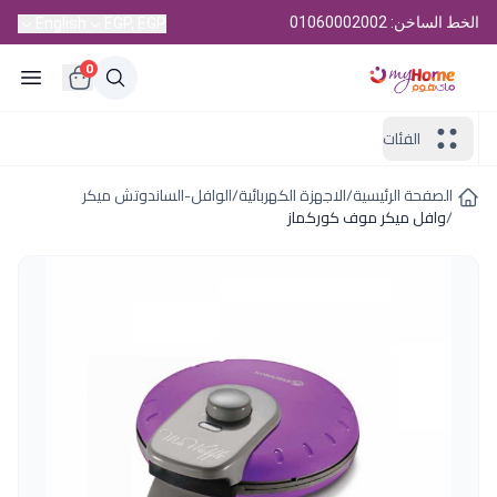
الخط الساخن: 01060002002
English
EGP, EGP
0
الفئات
الصفحة الرئيسية
/
الاجهزة الكهربائية
/
الوافل-الساندوتش ميكر
/
وافل ميكر موف كوركماز