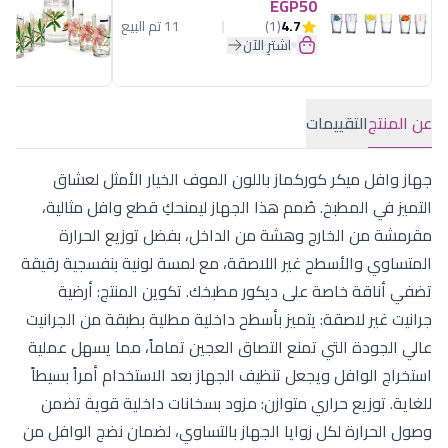
EGP50
4.7
(1)
11 تم البيع
اشترِ الآن
عن المنتج
التقييمات
جهاز وافل ميكر كوركماز باللون الموف الخيار الأمثل لعشاق
التميز في المطبخ. صُمم هذا الجهاز ليمنحكِ قطع وافل مثالية،
مقرمشة من الخارج وهشة من الداخل، بفضل توزيع الحرارة
المتساوي والأسطح غير اللاصقة، مع لمسة لونية بنفسجية رقيقة
تضفي أناقة خاصة على ديكور مطبخك. تكوين المنتج: أرضية
جرانيت غير لاصقة: يتميز بأسطح داخلية مطلية بطبقة من الجرانيت
عالي الجودة التي تمنع التصاق العجين تماماً، مما يسهل عملية
استخراج الوافل ويجعل تنظيف الجهاز بعد الاستخدام أمراً بسيطاً
للغاية. توزيع حراري متوازن: مزود بسخانات داخلية قوية تضمن
وصول الحرارة لكل زوايا الجهاز بالتساوي، لضمان نضج الوافل من