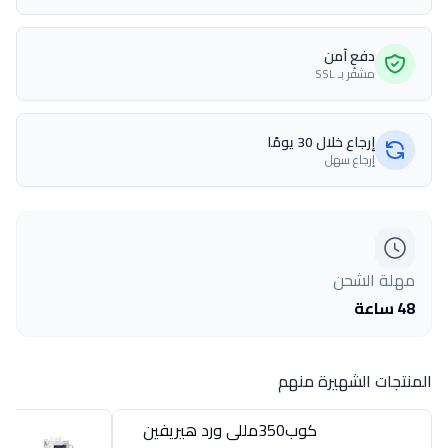
دفع آمن
مشفّر بـ SSL
إرجاع خلال 30 يومًا
إرجاع سهل
مهلة الشحن
48 ساعة
المنتجات الشهيرة منهم
كوب350مللى ورد هيريفين