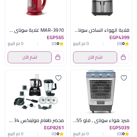
قلاية الهواء الساخن سوناي – كوك ماستر برو – 2000 وات، 7 لتر – مؤقت يصل الي 60 دقيقة -سلفير – MAR-710
MAR-3970 غلاية سوناى ويفى1.7بلاستيك احمر
EGP565
EGP4399
0
(0)
0 تم البيع
0
(0)
0 تم البيع
اشترِ الآن
اشترِ الآن
مبرد هواء سوناي , فلو 55 , 55 لتر , 3 سرعات MAR 55 AC
محضر طعام مولينكس 34 وظيفة 1000 وات اسود
EGP8261
EGP5039
0
(0)
0 تم البيع
0
(0)
0 تم البيع