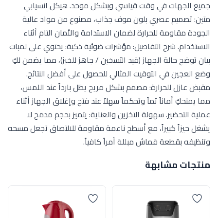
جميع الجهات في وقت قياسي وبشكل موحد. هيكل انسيابي
متين: تصميم عصري بلون موف جذاب، مصنوع من مواد عالية
الجودة مقاومة للحرارة لضمان الاستدامة والأمان التام أثناء
الاستخدام. شرح التفاصيل: مؤشرات ضوئية ذكية: يحتوي على لمبات
بيان توضح حالة الجهاز (قيد التسخين / جاهز للخبز)، مما يضمن لكِ
وضع العجين في التوقيت المثالي للحصول على أفضل النتائج.
مقبض عازل للحرارة: مصمم بشكل مريح يظل بارداً عند اللمس،
مما يمنحكِ أماناً تماً وتحكماً سهلاً عند فتح وإغلاق الجهاز أثناء
عملية التحضير. سهولة التخزين والعناية: يتميز بحجم مدمج لا
يشغل حيزاً كبيراً، مع أسطح ناعمة مقاومة للالتصاق تجعل مسحه
وتنظيفه بقطعة قماش مبللة أمراً كافياً.
منتجات مشابهة