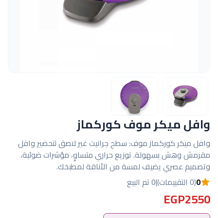
وافل ميكر موف كوركماز
وافل ميكر كوركماز موف: سطح جرانيت غير لاصق لتحضير وافل
مقرمش وهش بسهولة. توزيع حراري متساوٍ، مؤشرات ضوئية،
وتصميم عصري يضيف لمسة من الأناقة لمطبخك.
0
(0 التقييمات)
|
0 تم البيع
EGP2550