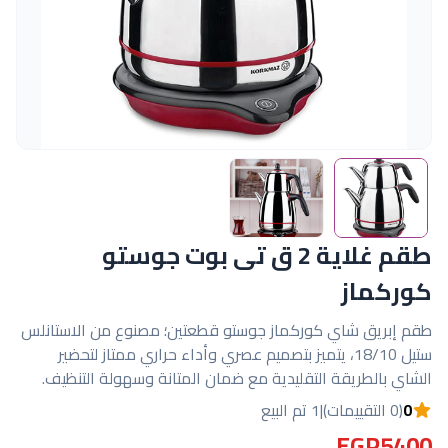
طقم غلاية 2 ق تى بوت جوستو
كوركماز
طقم إبريق شاي كوركماز جوستو قطعتين؛ مصنوع من الاستانلس
ستيل 18/10، يتميز بتصميم عصري وأداء حراري ممتاز لتحضير
الشاي بالطريقة التقليدية مع ضمان المتانة وسهولة التنظيف.
0
(0 التقييمات)
|
1 تم البيع
EGP5400