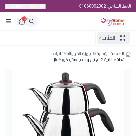
الخط الساخن: 01060002002
English
EGP, EGP
0
الفئات
الصفحة الرئيسية
/
الاجهزة الكهربائية
/
غلايات
/
طقم غلاية 2 ق تى بوت جوستو كوركماز