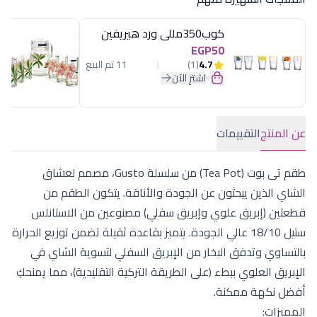
كوب350مللى ورد هيريفين
EGP50
4.7
(1)
11 تم البيع
اشترِ الآن
عن المنتج
التقييمات
طقم تى بوت (Tea Pot) من سلسلة Gusto، مصمم لعشاق
الشاي الذين يبحثون عن الجودة والأناقة. يتكون الطقم من
قطعتين (إبريق علوي وإبريق سفلي) مصنوعين من الاستانلس
ستيل 18/10 عالي الجودة. يتميز بقاعدة ثقيلة تضمن توزيع الحرارة
بالتساوي وتدفق البخار من الإبريق السفلي لتسوية الشاي في
الإبريق العلوي ببطء (على الطريقة التركية التقليدية)، مما يمنحكِ
أفضل نكهة ممكنة.
المميزات: