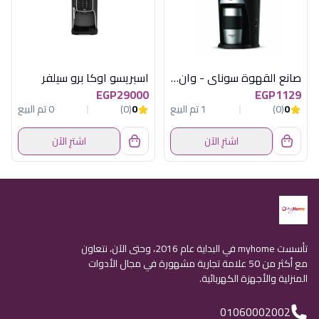
صانع القهوة سوناي - وان، 460 وات، كوب حراري، SH-1211
اسبريسو اوكا برو سيلفر
EGP29000
EGP1129
0
(0)
1 تم البيع
0
(0)
0 تم البيع
اشترِ الآن
اشترِ الآن
تأسست myhome في البداية عام 2016، وحتى الآن، نتعاون
مع أكثر من 50 علامة تجارية مشهورة في مجال الأدوات
المنزلية والأجهزة الكهربائية.
01060002002