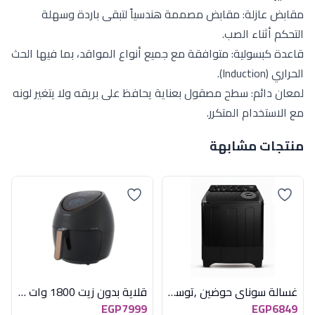
مقابض عازلة: مقابض مصممة هندسياً لتبقى باردة وسهلة
التحكم أثناء الصب.
قاعدة كبسولية: متوافقة مع جميع أنواع المواقد، بما فيها الحث
الحراري (Induction).
لمعان دائم: سطح مصقول بعناية يحافظ على بريقه ولا يتغير لونه
مع الاستخدام المتكرر.
منتجات مشابهة
غسالة سوناي حوضين ,توستر , نصف اوتوماتيك , 12 كجم , بمؤقت الغسيل و العصر MAR-220 Black
قلاية بدون زيت 1800 وات 5.5 لتر كينود
EGP7999
EGP6849