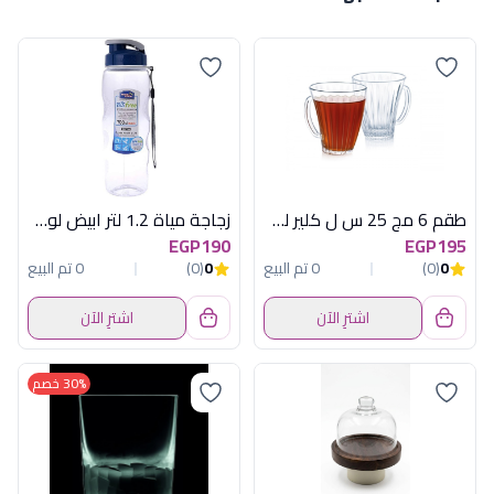
طقم 6 مج 25 س ل كلير لومينارك اماراتي
زجاجة مياة 1.2 لتر ابيض لوك& لوك
EGP190
EGP195
0
(0)
0 تم البيع
0
(0)
0 تم البيع
اشترِ الآن
اشترِ الآن
30% خصم