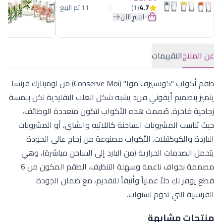
4.7
(1)
11 تم البيع
اشترِ الآن
عن المنتج
التقييمات
طقم أكواب "كونسيرف موا" (Conserve Moi) من لومينارك فرنسا
يتميز بتصميم أيقوني فريد يشبه شكل العلب التقليدية لكن بلمسة
زجاجية فاخرة. صُممت هذه الأكواب لتكون متعددة الوظائف،
حيث تناسب المشروبات الساخنة كاللاتيه والشاي، أو المشروبات
الباردة والكوكتيلات. الأكواب مصنوعة من زجاج عالي الجودة
يتحمل الصدمات الحرارية (من البارد إلى الساخن مباشرة)، وهي
مصممة بحواف ناعمة وسهلة التنظيف. الطقم المكون من 6
قطع يوفر لكِ حلاً عملياً وأنيقاً للتقديم، مع ضمان الجودة
الفرنسية التي تدوم لسنوات.
منتجات مشابهة