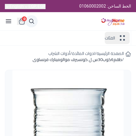
الخط الساخن: 01060002002
English
EGP, EGP
0
الفئات
الصفحة الرئيسية
/
ادوات المائدة
/
أدوات الشراب
/
طقم6كوب30س ل كونسيرف موالومينارك فرنساوى