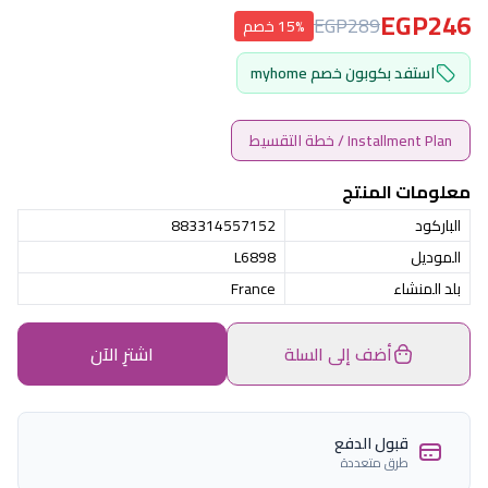
EGP246
EGP289
15% خصم
استفد بكوبون خصم myhome
Installment Plan / خطة التقسيط
معلومات المنتج
الباركود
883314557152
الموديل
L6898
بلد المنشاء
France
أضف إلى السلة
اشترِ الآن
قبول الدفع
طرق متعددة