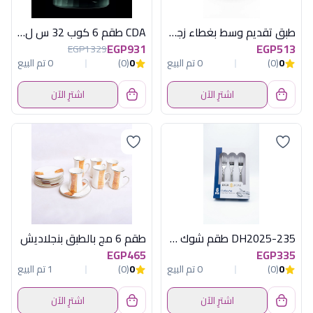
طبق تقديم وسط بغطاء زجاج من أكسفورد موديل QR2591
CDA طقم 6 كوب 32 س ل رمادى انتوشن
EGP931
EGP513
EGP1329
0
(0)
0 تم البيع
0
(0)
0 تم البيع
اشترِ الآن
اشترِ الآن
DH2025-235 طقم شوك 6 ق صغيرة ديفا
طقم 6 مج بالطبق بنجلاديش
EGP465
EGP335
0
(0)
0 تم البيع
0
(0)
1 تم البيع
اشترِ الآن
اشترِ الآن