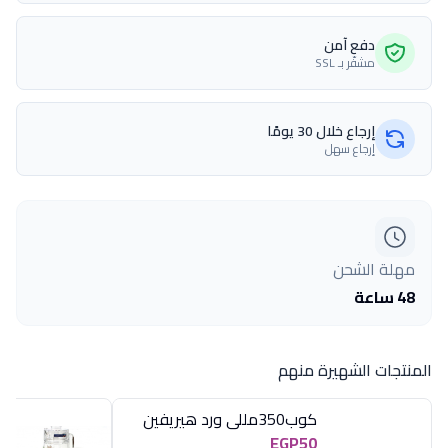
دفع آمن
مشفّر بـ SSL
إرجاع خلال 30 يومًا
إرجاع سهل
مهلة الشحن
48 ساعة
المنتجات الشهيرة منهم
كوب350مللى ورد هيريفين
EGP50